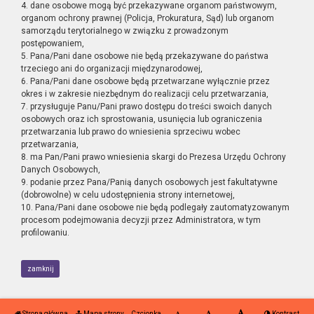
4. dane osobowe mogą być przekazywane organom państwowym,
organom ochrony prawnej (Policja, Prokuratura, Sąd) lub organom
samorządu terytorialnego w związku z prowadzonym
postępowaniem,
5. Pana/Pani dane osobowe nie będą przekazywane do państwa
trzeciego ani do organizacji międzynarodowej,
6. Pana/Pani dane osobowe będą przetwarzane wyłącznie przez
okres i w zakresie niezbędnym do realizacji celu przetwarzania,
7. przysługuje Panu/Pani prawo dostępu do treści swoich danych
osobowych oraz ich sprostowania, usunięcia lub ograniczenia
przetwarzania lub prawo do wniesienia sprzeciwu wobec
przetwarzania,
8. ma Pan/Pani prawo wniesienia skargi do Prezesa Urzędu Ochrony
Danych Osobowych,
9. podanie przez Pana/Panią danych osobowych jest fakultatywne
(dobrowolne) w celu udostępnienia strony internetowej,
10. Pana/Pani dane osobowe nie będą podlegały zautomatyzowanym
procesom podejmowania decyzji przez Administratora, w tym
profilowaniu.
zamknij
Strona główna
Mapa strony
Czcionka
Kontrast