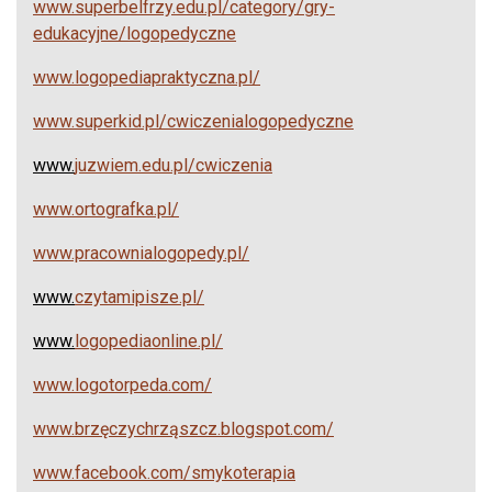
www.superbelfrzy.edu.pl/category/gry-
edukacyjne/logopedyczne
www.logopediapraktyczna.pl/
www.superkid.pl/cwiczenialogopedyczne
www.
juzwiem.edu.pl/cwiczenia
www.ortografka.pl/
www.pracownialogopedy.pl/
www.
czytamipisze.pl/
www.
logopediaonline.pl/
www.logotorpeda.com/
www.brzęczychrząszcz.blogspot.com/
www.facebook.com/smykoterapia