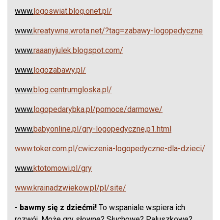
www.
logoswiat.blog.onet.pl/
www.
kreatywne.wrota.net/?tag=zabawy-logopedyczne
www.
raaanyjulek.blogspot.com/
www.
logozabawy.pl/
www.
blog.centrumgloska.pl/
www.
logopedarybka.pl/pomoce/darmowe/
www.
babyonline.pl/gry-logopedyczne,p1.html
www.toker.com.pl/cwiczenia-logopedyczne-dla-dzieci/
www.
ktotomowi.pl/gry
www.krainadzwiekow.pl/pl/site/
-
bawmy się z dziećmi!
To wspaniale wspiera ich
rozwój. Może gry słowne? Słuchowe? Paluszkowe?