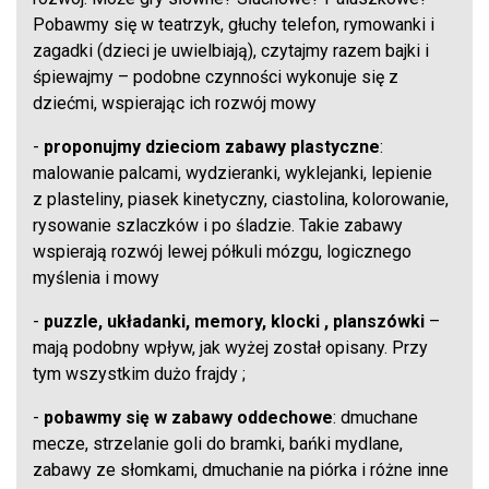
Pobawmy się w teatrzyk, głuchy telefon, rymowanki i
zagadki (dzieci je uwielbiają), czytajmy razem bajki i
śpiewajmy – podobne czynności wykonuje się z
dziećmi, wspierając ich rozwój mowy
-
proponujmy dzieciom zabawy plastyczne
:
malowanie palcami, wydzieranki, wyklejanki, lepienie
z plasteliny, piasek kinetyczny, ciastolina, kolorowanie,
rysowanie szlaczków i po śladzie. Takie zabawy
wspierają rozwój lewej półkuli mózgu, logicznego
myślenia i mowy
-
puzzle, układanki, memory, klocki , planszówki
–
mają podobny wpływ, jak wyżej został opisany. Przy
tym wszystkim dużo frajdy ;
-
pobawmy się w zabawy oddechowe
: dmuchane
mecze, strzelanie goli do bramki, bańki mydlane,
zabawy ze słomkami, dmuchanie na piórka i różne inne