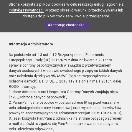
Strona korzysta z plików cookies w celu realizacji usług i zgodnie z
Polityką Prywatności
. Możesz określić warunki przechowywania lub
dostępu do plików cookies w Twojej przeglądarce.
Akceptuję ciasteczka
Informacja Administratora
Na podstawie art. 13 ust. 1 i 2 Rozporządzenia Parlamentu
Europejskiego i Rady (UE) 2016/679 z dnia 27 kwietnia 2016r. w
sprawie ochrony osób fizycznych w związku z przetwarzaniem
danych osobowych i w sprawie swobodnego przepływu takich danych
oraz uchylenia dyrektywy 95/46/WE (ogólne rozporządzenie o
ochronie danych), Dz. U. UE. L. 2016.119.1 z dnia 4 maja 2016r., dalej
RODO informuję:
1. dane Administratora i Inspektora Ochrony Danych znajdują się w
linku „Ochrona danych osobowych”,
2. Pana/Pani dane osobowe w postaci adresu IP, są przetwarzane w
celu udostępniania strony internetowej oraz wypełnienia obowiązków
prawnych spoczywających na administratorze(art.6 ust.1 lit.c RODO),
3. jeżeli korzysta Pan/Pani z odnośnika na stronie będącego adresem
e-mail placówki to zgadza się Pan/Pani na przetwarzanie danych w
celu udzielenia odpowiedzi,