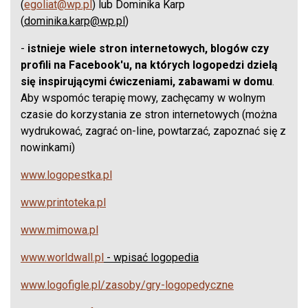
(
egoliat@wp.pl
) lub Dominika Karp
(
dominika.karp@wp.pl
)
-
istnieje wiele stron internetowych, blogów czy
profili na Facebook'u, na których logopedzi dzielą
się inspirującymi ćwiczeniami, zabawami w domu
.
Aby wspomóc terapię mowy, zachęcamy w wolnym
czasie do korzystania ze stron internetowych (można
wydrukować, zagrać on-line, powtarzać, zapoznać się z
nowinkami)
www.logopestka.pl
www.printoteka.pl
www.mimowa.pl
www.worldwall.pl
- wpisać logopedia
www.logofigle.pl/zasoby/gry-logopedyczne