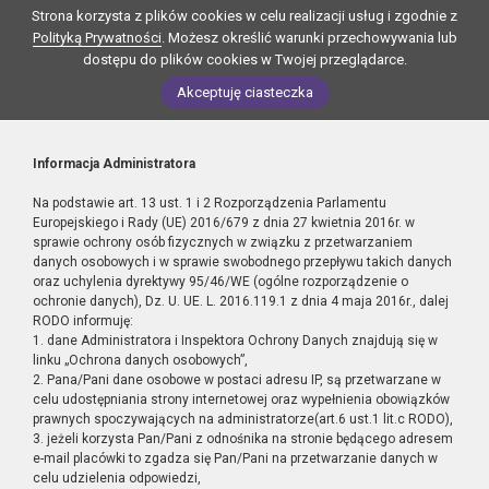
Strona korzysta z plików cookies w celu realizacji usług i zgodnie z
Polityką Prywatności
. Możesz określić warunki przechowywania lub
dostępu do plików cookies w Twojej przeglądarce.
Akceptuję ciasteczka
Informacja Administratora
Na podstawie art. 13 ust. 1 i 2 Rozporządzenia Parlamentu
Europejskiego i Rady (UE) 2016/679 z dnia 27 kwietnia 2016r. w
sprawie ochrony osób fizycznych w związku z przetwarzaniem
danych osobowych i w sprawie swobodnego przepływu takich danych
oraz uchylenia dyrektywy 95/46/WE (ogólne rozporządzenie o
ochronie danych), Dz. U. UE. L. 2016.119.1 z dnia 4 maja 2016r., dalej
RODO informuję:
1. dane Administratora i Inspektora Ochrony Danych znajdują się w
linku „Ochrona danych osobowych”,
2. Pana/Pani dane osobowe w postaci adresu IP, są przetwarzane w
celu udostępniania strony internetowej oraz wypełnienia obowiązków
prawnych spoczywających na administratorze(art.6 ust.1 lit.c RODO),
3. jeżeli korzysta Pan/Pani z odnośnika na stronie będącego adresem
e-mail placówki to zgadza się Pan/Pani na przetwarzanie danych w
celu udzielenia odpowiedzi,