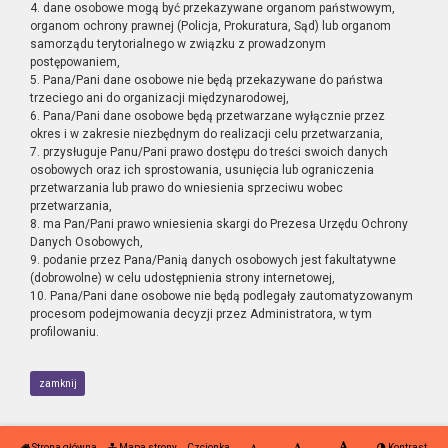
4. dane osobowe mogą być przekazywane organom państwowym,
organom ochrony prawnej (Policja, Prokuratura, Sąd) lub organom
samorządu terytorialnego w związku z prowadzonym
postępowaniem,
5. Pana/Pani dane osobowe nie będą przekazywane do państwa
trzeciego ani do organizacji międzynarodowej,
6. Pana/Pani dane osobowe będą przetwarzane wyłącznie przez
okres i w zakresie niezbędnym do realizacji celu przetwarzania,
7. przysługuje Panu/Pani prawo dostępu do treści swoich danych
osobowych oraz ich sprostowania, usunięcia lub ograniczenia
przetwarzania lub prawo do wniesienia sprzeciwu wobec
przetwarzania,
8. ma Pan/Pani prawo wniesienia skargi do Prezesa Urzędu Ochrony
Danych Osobowych,
9. podanie przez Pana/Panią danych osobowych jest fakultatywne
(dobrowolne) w celu udostępnienia strony internetowej,
10. Pana/Pani dane osobowe nie będą podlegały zautomatyzowanym
procesom podejmowania decyzji przez Administratora, w tym
profilowaniu.
zamknij
Strona główna
Mapa strony
Czcionka
Kontrast