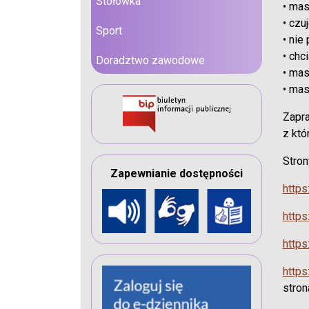
Stołówka
• mas
• czu
Sport
• nie
• chc
Doradztwo zawodowe
• mas
• mas
Zapra
z któ
Stron
Zapewnianie dostępności
https
https
https
https
stron