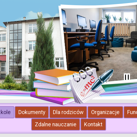
zkole
Dokumenty
Dla rodziców
Organizacje
Fun
Zdalne nauczanie
Kontakt