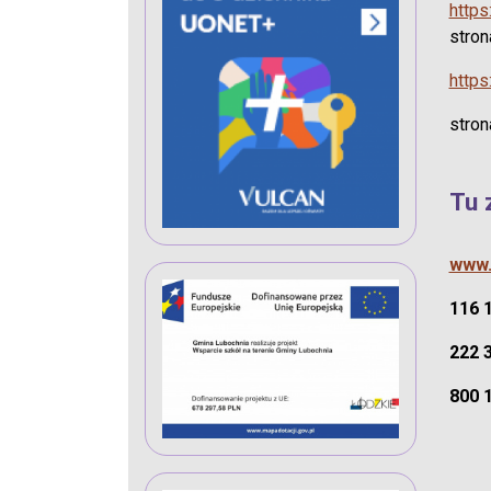
https
stron
https
stro
Tu 
www.
116 
222 
800 