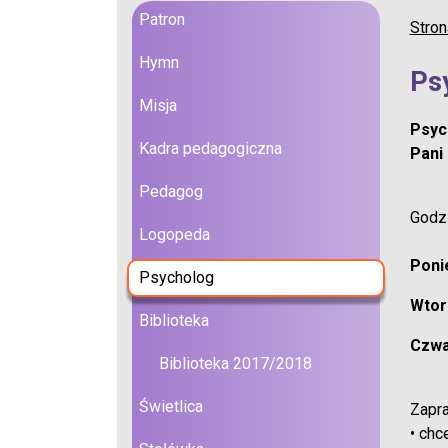
Patron
Stron
Hymn
Ps
Misja
Psyc
Kadra pedagogiczna
Pani
Pedagog
Godzi
Logopeda
Ponie
Psycholog
Wtore
Biblioteka
Czwa
Biblioteka 2017/2018
Świetlica
Zapra
• chc