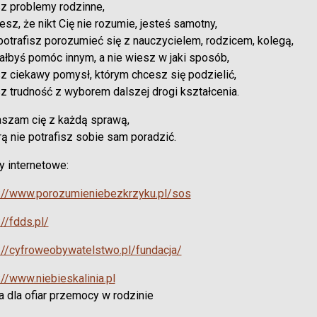
z problemy rodzinne,
jesz, że nikt Cię nie rozumie, jesteś samotny,
 potrafisz porozumieć się z nauczycielem, rodzicem, kolegą,
iałbyś pomóc innym, a nie wiesz w jaki sposób,
z ciekawy pomysł, którym chcesz się podzielić,
z trudność z wyborem dalszej drogi kształcenia.
szam cię z każdą sprawą,
rą nie potrafisz sobie sam poradzić.
y internetowe:
://www.porozumieniebezkrzyku.pl/sos
://fdds.pl/
://cyfroweobywatelstwo.pl/fundacja/
://www.niebieskalinia.pl
a dla ofiar przemocy w rodzinie