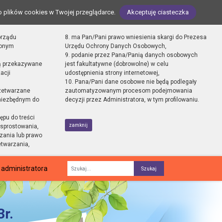
o plików cookies w Twojej przeglądarce.
Akceptuję ciasteczka
orządu
8. ma Pan/Pani prawo wniesienia skargi do Prezesa
zonym
Urzędu Ochrony Danych Osobowych,
9. podanie przez Pana/Panią danych osobowych
ą przekazywane
jest fakultatywne (dobrowolne) w celu
acji
udostępnienia strony internetowej,
10. Pana/Pani dane osobowe nie będą podlegały
zetwarzane
zautomatyzowanym procesom podejmowania
 niezbędnym do
decyzji przez Administratora, w tym profilowaniu.
ępu do treści
zamknij
sprostowania,
zania lub prawo
etwarzania,
 administratora
Fraza
r.