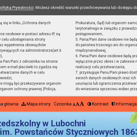
olityką Prywatności
. Możesz określić warunki przechowywania lub dostępu d
ą się w linku „Ochrona danych
Prokuratura, Sąd) lub organom sam
terytorialnego w związku z prowad
ane osobowe w postaci adresu IP, są
postępowaniem,
 celu udostępniania strony
5. Pana/Pani dane osobowe nie będ
raz wypełnienia obowiązków
do państwa trzeciego ani do organiz
ywających na administratorze(art.6
międzynarodowej,
),
6. Pana/Pani dane osobowe będą pr
sta Pan/Pani z odnośnika na stronie
wyłącznie przez okres i w zakresie
em e-mail placówki to zgadza się
realizacji celu przetwarzania,
zetwarzanie danych w celu
7. przysługuje Panu/Pani prawo dost
owiedzi,
swoich danych osobowych oraz ich 
we mogą być przekazywane organom
usunięcia lub ograniczenia przetwar
ganom ochrony prawnej (Policja,
do wniesienia sprzeciwu wobec prz
na główna
Mapa strony
Czcionka
Kontrast
Informacja
zedszkolny w Lubochni
im. Powstańców Styczniowych 1863