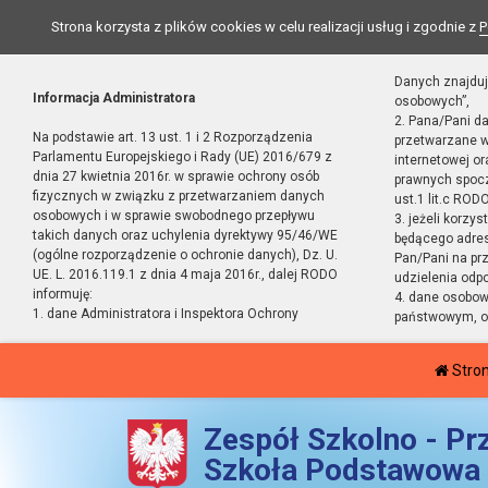
Strona korzysta z plików cookies w celu realizacji usług i zgodnie z
P
Danych znajduj
Informacja Administratora
osobowych”,
2. Pana/Pani d
Na podstawie art. 13 ust. 1 i 2 Rozporządzenia
przetwarzane w
Parlamentu Europejskiego i Rady (UE) 2016/679 z
internetowej o
dnia 27 kwietnia 2016r. w sprawie ochrony osób
prawnych spocz
fizycznych w związku z przetwarzaniem danych
ust.1 lit.c RODO
osobowych i w sprawie swobodnego przepływu
3. jeżeli korzy
takich danych oraz uchylenia dyrektywy 95/46/WE
będącego adres
(ogólne rozporządzenie o ochronie danych), Dz. U.
Pan/Pani na pr
UE. L. 2016.119.1 z dnia 4 maja 2016r., dalej RODO
udzielenia odp
informuję:
4. dane osobo
1. dane Administratora i Inspektora Ochrony
państwowym, or
Stro
Zespół Szkolno - Pr
Szkoła Podstawowa 