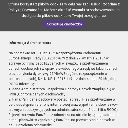
Strona korzysta z plików cookies w celu realizacji usług i zgodnie z
Polityką Prywatności
. Możesz określić warunki przechowywania lub
dostępu do plików cookies w Twojej przeglądarce.
Akceptuję ciasteczka
Informacja Administratora
Na podstawie art. 13 ust. 1 i 2 Rozporządzenia Parlamentu
Europejskiego i Rady (UE) 2016/679 z dnia 27 kwietnia 2016r. w
sprawie ochrony osób fizycznych w związku z przetwarzaniem
danych osobowych i w sprawie swobodnego przepływu takich danych
oraz uchylenia dyrektywy 95/46/WE (ogólne rozporządzenie o
ochronie danych), Dz. U. UE. L. 2016.119.1 z dnia 4 maja 2016r., dalej
RODO informuję:
1. dane Administratora i Inspektora Ochrony Danych znajdują się w
linku „Ochrona danych osobowych”,
2. Pana/Pani dane osobowe w postaci adresu IP, są przetwarzane w
celu udostępniania strony internetowej oraz wypełnienia obowiązków
prawnych spoczywających na administratorze(art.6 ust.1 lit.c RODO),
3. jeżeli korzysta Pan/Pani z odnośnika na stronie będącego adresem
e-mail placówki to zgadza się Pan/Pani na przetwarzanie danych w
celu udzielenia odpowiedzi,