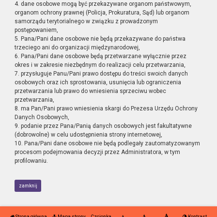
4. dane osobowe mogą być przekazywane organom państwowym,
organom ochrony prawnej (Policja, Prokuratura, Sąd) lub organom
samorządu terytorialnego w związku z prowadzonym
postępowaniem,
5. Pana/Pani dane osobowe nie będą przekazywane do państwa
trzeciego ani do organizacji międzynarodowej,
6. Pana/Pani dane osobowe będą przetwarzane wyłącznie przez
okres i w zakresie niezbędnym do realizacji celu przetwarzania,
7. przysługuje Panu/Pani prawo dostępu do treści swoich danych
osobowych oraz ich sprostowania, usunięcia lub ograniczenia
przetwarzania lub prawo do wniesienia sprzeciwu wobec
przetwarzania,
8. ma Pan/Pani prawo wniesienia skargi do Prezesa Urzędu Ochrony
Danych Osobowych,
9. podanie przez Pana/Panią danych osobowych jest fakultatywne
(dobrowolne) w celu udostępnienia strony internetowej,
10. Pana/Pani dane osobowe nie będą podlegały zautomatyzowanym
procesom podejmowania decyzji przez Administratora, w tym
profilowaniu.
zamknij
Strona główna
Mapa strony
Czcionka
Kontrast