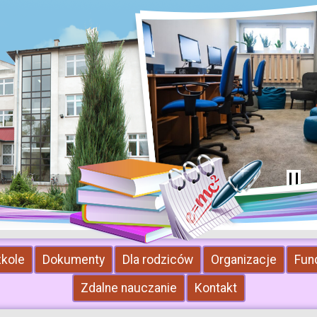
zkole
Dokumenty
Dla rodziców
Organizacje
Fun
Zdalne nauczanie
Kontakt