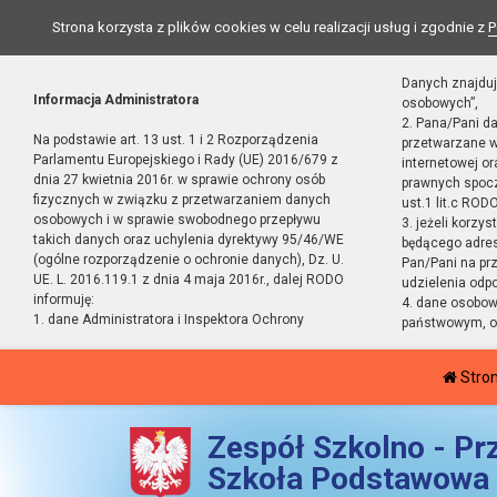
Strona korzysta z plików cookies w celu realizacji usług i zgodnie z
P
Danych znajduj
Informacja Administratora
osobowych”,
2. Pana/Pani d
Na podstawie art. 13 ust. 1 i 2 Rozporządzenia
przetwarzane w
Parlamentu Europejskiego i Rady (UE) 2016/679 z
internetowej o
dnia 27 kwietnia 2016r. w sprawie ochrony osób
prawnych spocz
fizycznych w związku z przetwarzaniem danych
ust.1 lit.c RODO
osobowych i w sprawie swobodnego przepływu
3. jeżeli korzy
takich danych oraz uchylenia dyrektywy 95/46/WE
będącego adres
(ogólne rozporządzenie o ochronie danych), Dz. U.
Pan/Pani na pr
UE. L. 2016.119.1 z dnia 4 maja 2016r., dalej RODO
udzielenia odp
informuję:
4. dane osobo
1. dane Administratora i Inspektora Ochrony
państwowym, or
Stro
Zespół Szkolno - Pr
Szkoła Podstawowa 