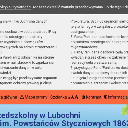
olityką Prywatności
. Możesz określić warunki przechowywania lub dostępu d
ą się w linku „Ochrona danych
Prokuratura, Sąd) lub organom sam
terytorialnego w związku z prowad
ane osobowe w postaci adresu IP, są
postępowaniem,
 celu udostępniania strony
5. Pana/Pani dane osobowe nie będ
raz wypełnienia obowiązków
do państwa trzeciego ani do organiz
ywających na administratorze(art.6
międzynarodowej,
),
6. Pana/Pani dane osobowe będą pr
sta Pan/Pani z odnośnika na stronie
wyłącznie przez okres i w zakresie
em e-mail placówki to zgadza się
realizacji celu przetwarzania,
zetwarzanie danych w celu
7. przysługuje Panu/Pani prawo dost
owiedzi,
swoich danych osobowych oraz ich 
we mogą być przekazywane organom
usunięcia lub ograniczenia przetwar
ganom ochrony prawnej (Policja,
do wniesienia sprzeciwu wobec prz
na główna
Mapa strony
Czcionka
Kontrast
Informacja
zedszkolny w Lubochni
im. Powstańców Styczniowych 1863