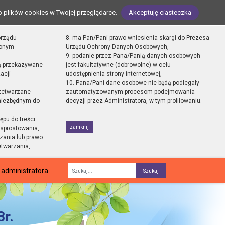
o plików cookies w Twojej przeglądarce.
Akceptuję ciasteczka
orządu
8. ma Pan/Pani prawo wniesienia skargi do Prezesa
zonym
Urzędu Ochrony Danych Osobowych,
9. podanie przez Pana/Panią danych osobowych
ą przekazywane
jest fakultatywne (dobrowolne) w celu
acji
udostępnienia strony internetowej,
10. Pana/Pani dane osobowe nie będą podlegały
zetwarzane
zautomatyzowanym procesom podejmowania
 niezbędnym do
decyzji przez Administratora, w tym profilowaniu.
ępu do treści
zamknij
sprostowania,
zania lub prawo
etwarzania,
 administratora
Fraza
r.