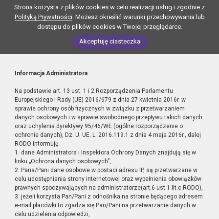
Strona korzysta z plików cookies w celu realizacji usług i zgodnie z
Polityką Prywatności
. Możesz określić warunki przechowywania lub
dostępu do plików cookies w Twojej przeglądarce.
Akceptuję ciasteczka
Informacja Administratora
Na podstawie art. 13 ust. 1 i 2 Rozporządzenia Parlamentu
Europejskiego i Rady (UE) 2016/679 z dnia 27 kwietnia 2016r. w
sprawie ochrony osób fizycznych w związku z przetwarzaniem
danych osobowych i w sprawie swobodnego przepływu takich danych
oraz uchylenia dyrektywy 95/46/WE (ogólne rozporządzenie o
ochronie danych), Dz. U. UE. L. 2016.119.1 z dnia 4 maja 2016r., dalej
RODO informuję:
1. dane Administratora i Inspektora Ochrony Danych znajdują się w
linku „Ochrona danych osobowych”,
2. Pana/Pani dane osobowe w postaci adresu IP, są przetwarzane w
celu udostępniania strony internetowej oraz wypełnienia obowiązków
prawnych spoczywających na administratorze(art.6 ust.1 lit.c RODO),
3. jeżeli korzysta Pan/Pani z odnośnika na stronie będącego adresem
e-mail placówki to zgadza się Pan/Pani na przetwarzanie danych w
celu udzielenia odpowiedzi,