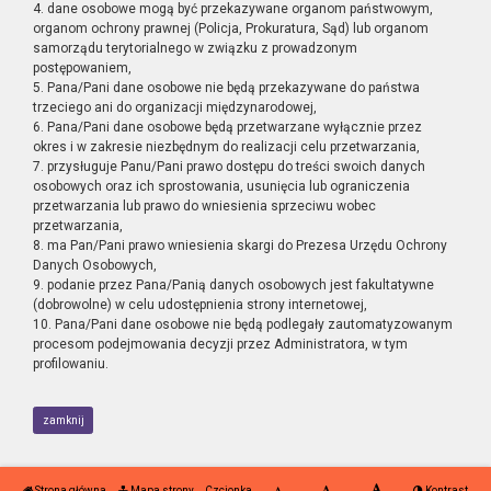
4. dane osobowe mogą być przekazywane organom państwowym,
organom ochrony prawnej (Policja, Prokuratura, Sąd) lub organom
samorządu terytorialnego w związku z prowadzonym
postępowaniem,
5. Pana/Pani dane osobowe nie będą przekazywane do państwa
trzeciego ani do organizacji międzynarodowej,
6. Pana/Pani dane osobowe będą przetwarzane wyłącznie przez
okres i w zakresie niezbędnym do realizacji celu przetwarzania,
7. przysługuje Panu/Pani prawo dostępu do treści swoich danych
osobowych oraz ich sprostowania, usunięcia lub ograniczenia
przetwarzania lub prawo do wniesienia sprzeciwu wobec
przetwarzania,
8. ma Pan/Pani prawo wniesienia skargi do Prezesa Urzędu Ochrony
Danych Osobowych,
9. podanie przez Pana/Panią danych osobowych jest fakultatywne
(dobrowolne) w celu udostępnienia strony internetowej,
10. Pana/Pani dane osobowe nie będą podlegały zautomatyzowanym
procesom podejmowania decyzji przez Administratora, w tym
profilowaniu.
zamknij
Strona główna
Mapa strony
Czcionka
Kontrast