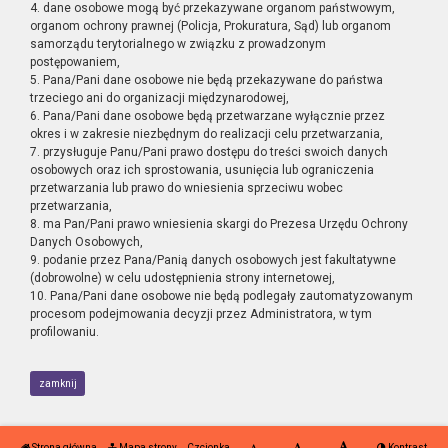
4. dane osobowe mogą być przekazywane organom państwowym,
organom ochrony prawnej (Policja, Prokuratura, Sąd) lub organom
samorządu terytorialnego w związku z prowadzonym
postępowaniem,
5. Pana/Pani dane osobowe nie będą przekazywane do państwa
trzeciego ani do organizacji międzynarodowej,
6. Pana/Pani dane osobowe będą przetwarzane wyłącznie przez
okres i w zakresie niezbędnym do realizacji celu przetwarzania,
7. przysługuje Panu/Pani prawo dostępu do treści swoich danych
osobowych oraz ich sprostowania, usunięcia lub ograniczenia
przetwarzania lub prawo do wniesienia sprzeciwu wobec
przetwarzania,
8. ma Pan/Pani prawo wniesienia skargi do Prezesa Urzędu Ochrony
Danych Osobowych,
9. podanie przez Pana/Panią danych osobowych jest fakultatywne
(dobrowolne) w celu udostępnienia strony internetowej,
10. Pana/Pani dane osobowe nie będą podlegały zautomatyzowanym
procesom podejmowania decyzji przez Administratora, w tym
profilowaniu.
zamknij
Strona główna
Mapa strony
Czcionka
Kontrast