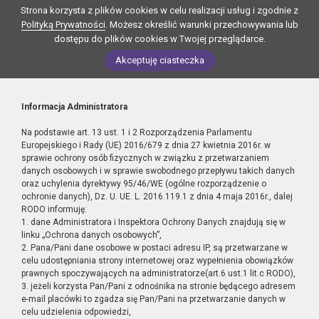
Strona korzysta z plików cookies w celu realizacji usług i zgodnie z
Polityką Prywatności
. Możesz określić warunki przechowywania lub
dostępu do plików cookies w Twojej przeglądarce.
Akceptuję ciasteczka
Informacja Administratora
Na podstawie art. 13 ust. 1 i 2 Rozporządzenia Parlamentu
Europejskiego i Rady (UE) 2016/679 z dnia 27 kwietnia 2016r. w
sprawie ochrony osób fizycznych w związku z przetwarzaniem
danych osobowych i w sprawie swobodnego przepływu takich danych
oraz uchylenia dyrektywy 95/46/WE (ogólne rozporządzenie o
ochronie danych), Dz. U. UE. L. 2016.119.1 z dnia 4 maja 2016r., dalej
RODO informuję:
1. dane Administratora i Inspektora Ochrony Danych znajdują się w
linku „Ochrona danych osobowych”,
2. Pana/Pani dane osobowe w postaci adresu IP, są przetwarzane w
celu udostępniania strony internetowej oraz wypełnienia obowiązków
prawnych spoczywających na administratorze(art.6 ust.1 lit.c RODO),
3. jeżeli korzysta Pan/Pani z odnośnika na stronie będącego adresem
e-mail placówki to zgadza się Pan/Pani na przetwarzanie danych w
celu udzielenia odpowiedzi,