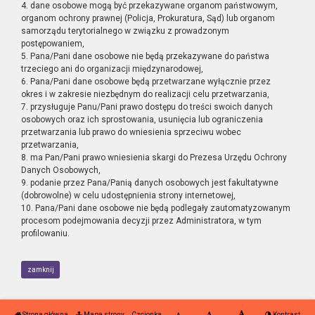
4. dane osobowe mogą być przekazywane organom państwowym,
organom ochrony prawnej (Policja, Prokuratura, Sąd) lub organom
samorządu terytorialnego w związku z prowadzonym
postępowaniem,
5. Pana/Pani dane osobowe nie będą przekazywane do państwa
trzeciego ani do organizacji międzynarodowej,
6. Pana/Pani dane osobowe będą przetwarzane wyłącznie przez
okres i w zakresie niezbędnym do realizacji celu przetwarzania,
7. przysługuje Panu/Pani prawo dostępu do treści swoich danych
osobowych oraz ich sprostowania, usunięcia lub ograniczenia
przetwarzania lub prawo do wniesienia sprzeciwu wobec
przetwarzania,
8. ma Pan/Pani prawo wniesienia skargi do Prezesa Urzędu Ochrony
Danych Osobowych,
9. podanie przez Pana/Panią danych osobowych jest fakultatywne
(dobrowolne) w celu udostępnienia strony internetowej,
10. Pana/Pani dane osobowe nie będą podlegały zautomatyzowanym
procesom podejmowania decyzji przez Administratora, w tym
profilowaniu.
zamknij
Strona główna
Mapa strony
Czcionka
Kontrast