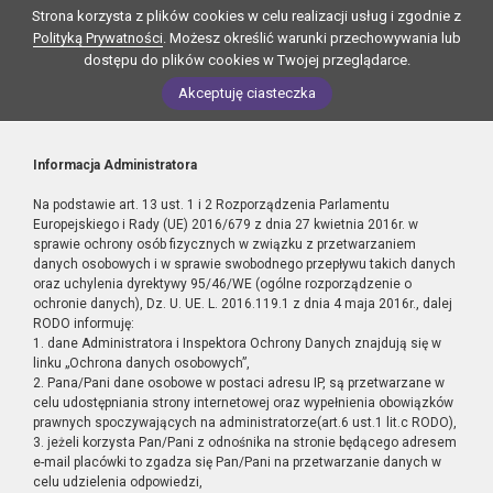
Strona korzysta z plików cookies w celu realizacji usług i zgodnie z
Polityką Prywatności
. Możesz określić warunki przechowywania lub
dostępu do plików cookies w Twojej przeglądarce.
Akceptuję ciasteczka
Informacja Administratora
Na podstawie art. 13 ust. 1 i 2 Rozporządzenia Parlamentu
Europejskiego i Rady (UE) 2016/679 z dnia 27 kwietnia 2016r. w
sprawie ochrony osób fizycznych w związku z przetwarzaniem
danych osobowych i w sprawie swobodnego przepływu takich danych
oraz uchylenia dyrektywy 95/46/WE (ogólne rozporządzenie o
ochronie danych), Dz. U. UE. L. 2016.119.1 z dnia 4 maja 2016r., dalej
RODO informuję:
1. dane Administratora i Inspektora Ochrony Danych znajdują się w
linku „Ochrona danych osobowych”,
2. Pana/Pani dane osobowe w postaci adresu IP, są przetwarzane w
celu udostępniania strony internetowej oraz wypełnienia obowiązków
prawnych spoczywających na administratorze(art.6 ust.1 lit.c RODO),
3. jeżeli korzysta Pan/Pani z odnośnika na stronie będącego adresem
e-mail placówki to zgadza się Pan/Pani na przetwarzanie danych w
celu udzielenia odpowiedzi,