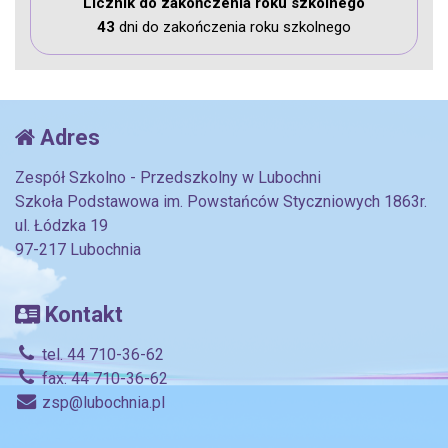
Licznik do zakończenia roku szkolnego
43
dni do zakończenia roku szkolnego
Adres
Zespół Szkolno - Przedszkolny w Lubochni
Szkoła Podstawowa im. Powstańców Styczniowych 1863r.
ul. Łódzka 19
97-217 Lubochnia
Kontakt
tel. 44 710-36-62
fax. 44 710-36-62
zsp@lubochnia.pl