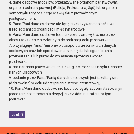
4. dane osobowe mogą być przekazywane organom państwowym,
organom ochrony prawnej (Policja, Prokuratura, Sąd) lub organom
samorządu terytorialnego w związku z prowadzonym
postępowaniem,
5. Pana/Pani dane osobowe nie będą przekazywane do państwa
trzeciego ani do organizacji międzynarodowej,
6. Pana/Pani dane osobowe będą przetwarzane wyłącznie przez
okres i w zakresie niezbędnym do realizacji celu przetwarzania,
7. przysługuje Panu/Pani prawo dostępu do treści swoich danych
osobowych oraz ich sprostowania, usunięcia lub ograniczenia
przetwarzania lub prawo do wniesienia sprzeciwu wobec
przetwarzania,
8. ma Pan/Pani prawo wniesienia skargi do Prezesa Urzędu Ochrony
Danych Osobowych,
9. podanie przez Pana/Panią danych osobowych jest fakultatywne
(dobrowolne) w celu udostępnienia strony internetowej,
10. Pana/Pani dane osobowe nie będą podlegały zautomatyzowanym
procesom podejmowania decyzji przez Administratora, w tym
profilowaniu.
zamknij
Strona główna
Mapa strony
Czcionka
Kontrast