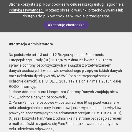
Strona korzysta z plików cookies w celu realizacji usług i zgodnie z
Polityką Prywatności
. Możesz określić warunki przechowywania lub
dostępu do plików cookies w Twojej przeglądarce.
Akceptuję ciasteczka
Informacja Administratora
Na podstawie art. 13 ust. 1 i 2 Rozporządzenia Parlamentu
Europejskiego i Rady (UE) 2016/679 z dnia 27 kwietnia 2016r. w
sprawie ochrony osób fizycznych w związku z przetwarzaniem
danych osobowych i w sprawie swobodnego przepływu takich danych
oraz uchylenia dyrektywy 95/46/WE (ogólne rozporządzenie o
ochronie danych), Dz. U. UE. L. 2016.119.1 z dnia 4 maja 2016r., dalej
RODO informuję:
1. dane Administratora i Inspektora Ochrony Danych znajdują się w
linku „Ochrona danych osobowych”,
2. Pana/Pani dane osobowe w postaci adresu IP, są przetwarzane w
celu udostępniania strony internetowej oraz wypełnienia obowiązków
prawnych spoczywających na administratorze(art.6 ust.1 lit.c RODO),
3. jeżeli korzysta Pan/Pani z odnośnika na stronie będącego adresem
e-mail placówki to zgadza się Pan/Pani na przetwarzanie danych w
celu udzielenia odpowiedzi,