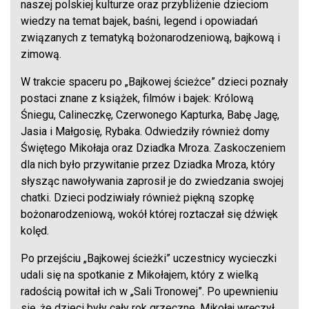
naszej polskiej kulturze oraz przybliżenie dzieciom
wiedzy na temat bajek, baśni, legend i opowiadań
związanych z tematyką bożonarodzeniową, bajkową i
zimową.
W trakcie spaceru po „Bajkowej ścieżce” dzieci poznały
postaci znane z książek, filmów i bajek: Królową
Śniegu, Calineczkę, Czerwonego Kapturka, Babę Jagę,
Jasia i Małgosię, Rybaka. Odwiedziły również domy
Świętego Mikołaja oraz Dziadka Mroza. Zaskoczeniem
dla nich było przywitanie przez Dziadka Mroza, który
słysząc nawoływania zaprosił je do zwiedzania swojej
chatki. Dzieci podziwiały również piękną szopkę
bożonarodzeniową, wokół której roztaczał się dźwięk
kolęd.
Po przejściu „Bajkowej ścieżki” uczestnicy wycieczki
udali się na spotkanie z Mikołajem, który z wielką
radością powitał ich w „Sali Tronowej”. Po upewnieniu
się, że dzieci były cały rok grzeczne, Mikołaj wręczył