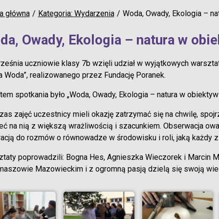
a główna
Kategoria: Wydarzenia
Woda, Owady, Ekologia – na
da, Owady, Ekologia – natura w obie
ześnia uczniowie klasy 7b wzięli udział w wyjątkowych warszta
a Woda”, realizowanego przez Fundację Poranek.
em spotkania było „Woda, Owady, Ekologia – natura w obiektywi
as zajęć uczestnicy mieli okazję zatrzymać się na chwilę, spojrz
eć na nią z większą wrażliwością i szacunkiem. Obserwacja owad
racją do rozmów o równowadze w środowisku i roli, jaką każdy
taty poprowadzili: Bogna Hes, Agnieszka Wieczorek i Marcin Mi
aszowie Mazowieckim i z ogromną pasją dzielą się swoją wie