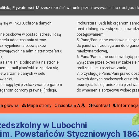
olityką Prywatności
. Możesz określić warunki przechowywania lub dostępu d
ą się w linku „Ochrona danych
Prokuratura, Sąd) lub organom sam
terytorialnego w związku z prowad
ane osobowe w postaci adresu IP, są
postępowaniem,
 celu udostępniania strony
5. Pana/Pani dane osobowe nie będ
raz wypełnienia obowiązków
do państwa trzeciego ani do organiz
ywających na administratorze(art.6
międzynarodowej,
),
6. Pana/Pani dane osobowe będą pr
sta Pan/Pani z odnośnika na stronie
wyłącznie przez okres i w zakresie
em e-mail placówki to zgadza się
realizacji celu przetwarzania,
zetwarzanie danych w celu
7. przysługuje Panu/Pani prawo dost
owiedzi,
swoich danych osobowych oraz ich 
we mogą być przekazywane organom
usunięcia lub ograniczenia przetwar
ganom ochrony prawnej (Policja,
do wniesienia sprzeciwu wobec prz
na główna
Mapa strony
Czcionka
Kontrast
Informacja
zedszkolny w Lubochni
im. Powstańców Styczniowych 1863