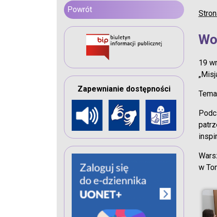
Powrót
Stron
Wo
19 wr
„Misj
Zapewnianie dostępności
Temat
Podcz
patrz
inspi
Warsz
w Tom