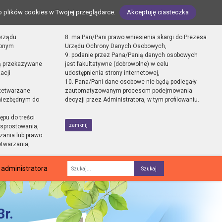
o plików cookies w Twojej przeglądarce.
Akceptuję ciasteczka
orządu
8. ma Pan/Pani prawo wniesienia skargi do Prezesa
zonym
Urzędu Ochrony Danych Osobowych,
9. podanie przez Pana/Panią danych osobowych
ą przekazywane
jest fakultatywne (dobrowolne) w celu
acji
udostępnienia strony internetowej,
10. Pana/Pani dane osobowe nie będą podlegały
zetwarzane
zautomatyzowanym procesom podejmowania
 niezbędnym do
decyzji przez Administratora, w tym profilowaniu.
ępu do treści
zamknij
sprostowania,
zania lub prawo
etwarzania,
 administratora
Fraza
r.