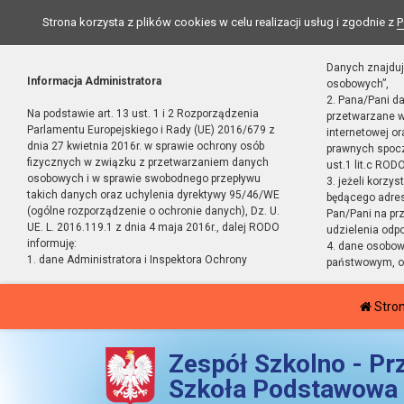
Strona korzysta z plików cookies w celu realizacji usług i zgodnie z
P
Danych znajduj
Informacja Administratora
osobowych”,
2. Pana/Pani d
Na podstawie art. 13 ust. 1 i 2 Rozporządzenia
przetwarzane w
Parlamentu Europejskiego i Rady (UE) 2016/679 z
internetowej o
dnia 27 kwietnia 2016r. w sprawie ochrony osób
prawnych spocz
fizycznych w związku z przetwarzaniem danych
ust.1 lit.c RODO
osobowych i w sprawie swobodnego przepływu
3. jeżeli korzy
takich danych oraz uchylenia dyrektywy 95/46/WE
będącego adres
(ogólne rozporządzenie o ochronie danych), Dz. U.
Pan/Pani na pr
UE. L. 2016.119.1 z dnia 4 maja 2016r., dalej RODO
udzielenia odp
informuję:
4. dane osobo
1. dane Administratora i Inspektora Ochrony
państwowym, or
Stro
Zespół Szkolno - Pr
Szkoła Podstawowa 