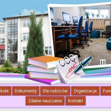
zkole
Dokumenty
Dla rodziców
Organizacje
Fun
Zdalne nauczanie
Kontakt