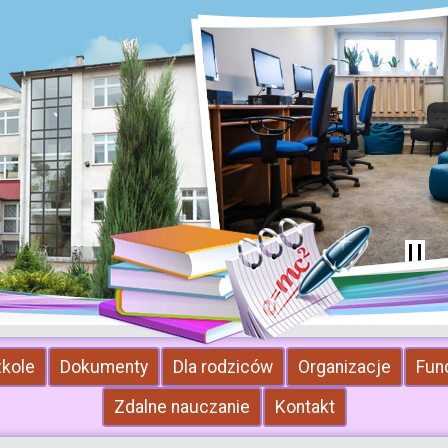
zkole
Dokumenty
Dla rodziców
Organizacje
Fun
Zdalne nauczanie
Kontakt