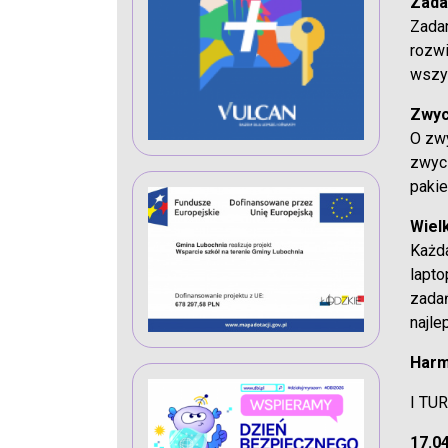
Zada
Zadan
rozwi
wszys
Zwyc
O zwy
zwyc
pakie
Wielk
Każda
lapto
zadań
najle
Har
I TU
17.04