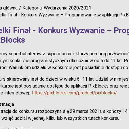
a główna
Kategoria: Wydarzenia 2020/2021
elki Finał - Konkurs Wyzwanie – Programowanie w aplikacji PixB
elki Finał - Konkurs Wyzwanie – Pro
xBlocks
amy superbohaterów z supermocami, którzy pomogą przywrócić
nym konkursie programistycznym dla uczniów od 6 do 11 lat. Po
ród. Warunkiem udziału w Konkursie jest posiadanie dostępu do a
rs skierowany jest do dzieci w wieku 6 -11 lat. Udział w nim jes
kursie
jest
posiadanie
dostępu
do
aplikacji
PixBlocks
oraz
rejes
ie
internetowej:
https://pixblocks.com/product/pixblocks/
stracja
tracja do konkursu rozpoczyna się 29 marca 2021r. a kończy 14
wziąć udział w jednej, kilku lub wszystkich turach konkursu.