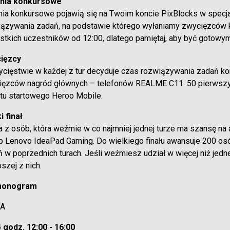
nia konkursowe
ia konkursowe pojawią się na Twoim koncie PixBlocks w specjal
ązywania zadań, na podstawie którego wyłaniamy zwycięzców kon
tkich uczestników od 12:00, dlatego pamiętaj, aby być gotowym
ięzcy
cięstwie w każdej z tur decyduje czas rozwiązywania zadań ko
ięzców nagród głównych – telefonów REALME C11. 50 pierwszyc
tu startowego Heroo Mobile.
i finał
 z osób, która weźmie w co najmniej jednej turze ma szansę na
p Lenovo IdeaPad Gaming. Do wielkiego finału awansuje 200 o
 w poprzednich turach. Jeśli weźmiesz udział w więcej niż jedn
pszej z nich.
monogram
RA
 godz. 12:00 - 16:00