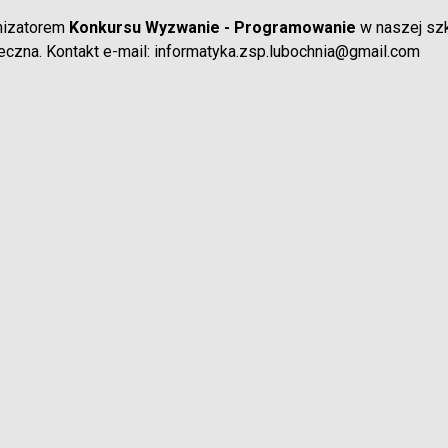
nizatorem
Ko
nkursu Wyzwanie - Programowanie
w naszej szk
czna. Kontakt e-mail: informatyka.zsp.lubochnia@gmail.com