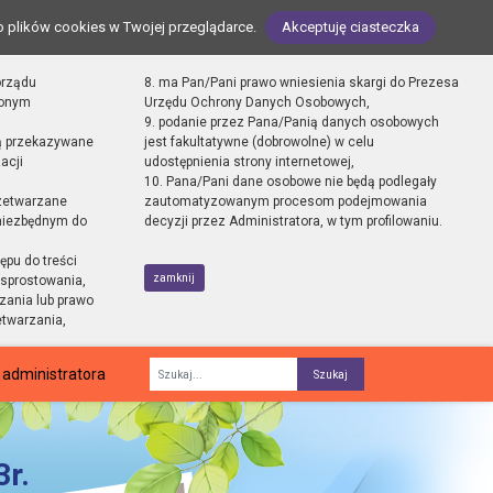
o plików cookies w Twojej przeglądarce.
Akceptuję ciasteczka
orządu
8. ma Pan/Pani prawo wniesienia skargi do Prezesa
zonym
Urzędu Ochrony Danych Osobowych,
9. podanie przez Pana/Panią danych osobowych
ą przekazywane
jest fakultatywne (dobrowolne) w celu
acji
udostępnienia strony internetowej,
10. Pana/Pani dane osobowe nie będą podlegały
zetwarzane
zautomatyzowanym procesom podejmowania
 niezbędnym do
decyzji przez Administratora, w tym profilowaniu.
ępu do treści
zamknij
sprostowania,
zania lub prawo
etwarzania,
 administratora
Fraza
r.