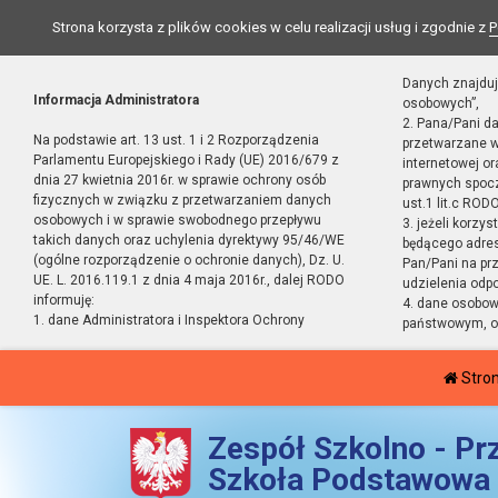
Strona korzysta z plików cookies w celu realizacji usług i zgodnie z
P
Danych znajduj
Informacja Administratora
osobowych”,
2. Pana/Pani d
Na podstawie art. 13 ust. 1 i 2 Rozporządzenia
przetwarzane w
Parlamentu Europejskiego i Rady (UE) 2016/679 z
internetowej o
dnia 27 kwietnia 2016r. w sprawie ochrony osób
prawnych spocz
fizycznych w związku z przetwarzaniem danych
ust.1 lit.c RODO
osobowych i w sprawie swobodnego przepływu
3. jeżeli korzy
takich danych oraz uchylenia dyrektywy 95/46/WE
będącego adres
(ogólne rozporządzenie o ochronie danych), Dz. U.
Pan/Pani na pr
UE. L. 2016.119.1 z dnia 4 maja 2016r., dalej RODO
udzielenia odp
informuję:
4. dane osobo
1. dane Administratora i Inspektora Ochrony
państwowym, or
Stro
Zespół Szkolno - Pr
Szkoła Podstawowa 