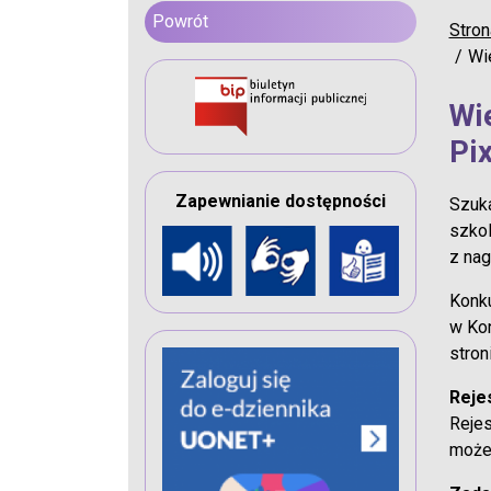
Powrót
Stron
Wi
Wi
Pi
Zapewnianie dostępności
Szuk
szkol
z nag
Konku
w
Kon
stron
Reje
Rejes
może 