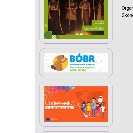
Orga
Skone