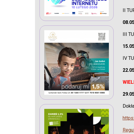
II TU
08.05
III T
15.05
IV T
22.05
WIEL
29.05
Dokła
http
Regu