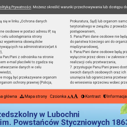
olityką Prywatności
. Możesz określić warunki przechowywania lub dostępu d
ą się w linku „Ochrona danych
Prokuratura, Sąd) lub organom sam
terytorialnego w związku z prowad
ane osobowe w postaci adresu IP, są
postępowaniem,
 celu udostępniania strony
5. Pana/Pani dane osobowe nie będ
raz wypełnienia obowiązków
do państwa trzeciego ani do organiz
ywających na administratorze(art.6
międzynarodowej,
),
6. Pana/Pani dane osobowe będą pr
sta Pan/Pani z odnośnika na stronie
wyłącznie przez okres i w zakresie
em e-mail placówki to zgadza się
realizacji celu przetwarzania,
zetwarzanie danych w celu
7. przysługuje Panu/Pani prawo dost
owiedzi,
swoich danych osobowych oraz ich 
we mogą być przekazywane organom
usunięcia lub ograniczenia przetwar
ganom ochrony prawnej (Policja,
do wniesienia sprzeciwu wobec prz
na główna
Mapa strony
Czcionka
Kontrast
Informacja
zedszkolny w Lubochni
im. Powstańców Styczniowych 1863