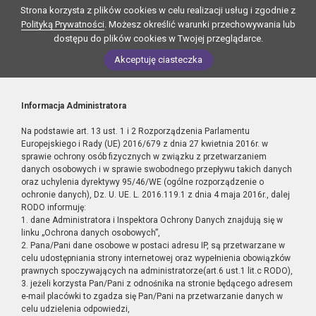
Strona korzysta z plików cookies w celu realizacji usług i zgodnie z
Polityką Prywatności
. Możesz określić warunki przechowywania lub
dostępu do plików cookies w Twojej przeglądarce.
Akceptuję ciasteczka
Informacja Administratora
Na podstawie art. 13 ust. 1 i 2 Rozporządzenia Parlamentu
Europejskiego i Rady (UE) 2016/679 z dnia 27 kwietnia 2016r. w
sprawie ochrony osób fizycznych w związku z przetwarzaniem
danych osobowych i w sprawie swobodnego przepływu takich danych
oraz uchylenia dyrektywy 95/46/WE (ogólne rozporządzenie o
ochronie danych), Dz. U. UE. L. 2016.119.1 z dnia 4 maja 2016r., dalej
RODO informuję:
1. dane Administratora i Inspektora Ochrony Danych znajdują się w
linku „Ochrona danych osobowych”,
2. Pana/Pani dane osobowe w postaci adresu IP, są przetwarzane w
celu udostępniania strony internetowej oraz wypełnienia obowiązków
prawnych spoczywających na administratorze(art.6 ust.1 lit.c RODO),
3. jeżeli korzysta Pan/Pani z odnośnika na stronie będącego adresem
e-mail placówki to zgadza się Pan/Pani na przetwarzanie danych w
celu udzielenia odpowiedzi,