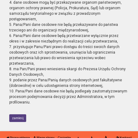
4. dane osobowe mogą być przekazywane organom państwowym,
organom ochrony prawnej (Policja, Prokuratura, Sąd) lub organom
samorządu terytorialnego w związku z prowadzonym
postępowaniem,
5. Pana/Pani dane osobowe nie będą przekazywane do państwa
trzeciego ani do organizacji międzynarodowej,
6. Pana/Pani dane osobowe będą przetwarzane wyłącznie przez
okres i w zakresie niezbędnym do realizacji celu przetwarzania,
7. przysługuje Panu/Pani prawo dostępu do treści swoich danych
osobowych oraz ich sprostowania, usunięcia lub ograniczenia
przetwarzania lub prawo do wniesienia sprzeciwu wobec
przetwarzania,
8. ma Pan/Pani prawo wniesienia skargi do Prezesa Urzędu Ochrony
Danych Osobowych,
9. podanie przez Pana/Panią danych osobowych jest fakultatywne
(dobrowolne) w celu udostępnienia strony internetowej,
10. Pana/Pani dane osobowe nie będą podlegały zautomatyzowanym
procesom podejmowania decyzji przez Administratora, w tym
profilowaniu.
zamknij
Strona główna
Mapa strony
Czcionka
Kontrast