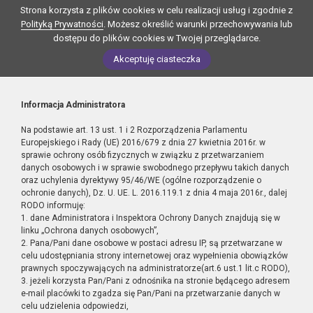
Strona korzysta z plików cookies w celu realizacji usług i zgodnie z
Polityką Prywatności
. Możesz określić warunki przechowywania lub
dostępu do plików cookies w Twojej przeglądarce.
Akceptuję ciasteczka
Informacja Administratora
Na podstawie art. 13 ust. 1 i 2 Rozporządzenia Parlamentu
Europejskiego i Rady (UE) 2016/679 z dnia 27 kwietnia 2016r. w
sprawie ochrony osób fizycznych w związku z przetwarzaniem
danych osobowych i w sprawie swobodnego przepływu takich danych
oraz uchylenia dyrektywy 95/46/WE (ogólne rozporządzenie o
ochronie danych), Dz. U. UE. L. 2016.119.1 z dnia 4 maja 2016r., dalej
RODO informuję:
1. dane Administratora i Inspektora Ochrony Danych znajdują się w
linku „Ochrona danych osobowych”,
2. Pana/Pani dane osobowe w postaci adresu IP, są przetwarzane w
celu udostępniania strony internetowej oraz wypełnienia obowiązków
prawnych spoczywających na administratorze(art.6 ust.1 lit.c RODO),
3. jeżeli korzysta Pan/Pani z odnośnika na stronie będącego adresem
e-mail placówki to zgadza się Pan/Pani na przetwarzanie danych w
celu udzielenia odpowiedzi,