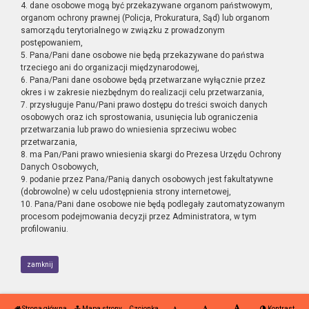
4. dane osobowe mogą być przekazywane organom państwowym,
organom ochrony prawnej (Policja, Prokuratura, Sąd) lub organom
samorządu terytorialnego w związku z prowadzonym
postępowaniem,
5. Pana/Pani dane osobowe nie będą przekazywane do państwa
trzeciego ani do organizacji międzynarodowej,
6. Pana/Pani dane osobowe będą przetwarzane wyłącznie przez
okres i w zakresie niezbędnym do realizacji celu przetwarzania,
7. przysługuje Panu/Pani prawo dostępu do treści swoich danych
osobowych oraz ich sprostowania, usunięcia lub ograniczenia
przetwarzania lub prawo do wniesienia sprzeciwu wobec
przetwarzania,
8. ma Pan/Pani prawo wniesienia skargi do Prezesa Urzędu Ochrony
Danych Osobowych,
9. podanie przez Pana/Panią danych osobowych jest fakultatywne
(dobrowolne) w celu udostępnienia strony internetowej,
10. Pana/Pani dane osobowe nie będą podlegały zautomatyzowanym
procesom podejmowania decyzji przez Administratora, w tym
profilowaniu.
zamknij
Strona główna
Mapa strony
Czcionka
Kontrast