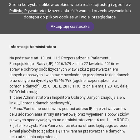
Strona korzysta z plików cookies w celu realizacji usług i zgodnie z
Polityką Prywatności
. Możesz określić warunki przechowywania lub
dostępu do plików cookies w Twojej przeglądarce.
Akceptuję ciasteczka
Informacja Administratora
Na podstawie art. 13 ust. 1 i 2 Rozporządzenia Parlamentu
Europejskiego i Rady (UE) 2016/679 z dnia 27 kwietnia 2016r. w
sprawie ochrony osób fizycznych w związku z przetwarzaniem
danych osobowych i w sprawie swobodnego przepływu takich danych
oraz uchylenia dyrektywy 95/46/WE (ogólne rozporządzenie o
ochronie danych), Dz. U. UE. L. 2016.119.1 z dnia 4 maja 2016r., dalej
RODO informuję:
1. dane Administratora i Inspektora Ochrony Danych znajdują się w
linku „Ochrona danych osobowych”,
2. Pana/Pani dane osobowe w postaci adresu IP, są przetwarzane w
celu udostępniania strony internetowej oraz wypełnienia obowiązków
prawnych spoczywających na administratorze(art.6 ust.1 lit.c RODO),
3. jeżeli korzysta Pan/Pani z odnośnika na stronie będącego adresem
e-mail placówki to zgadza się Pan/Pani na przetwarzanie danych w
celu udzielenia odpowiedzi,