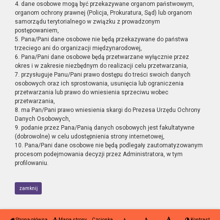
4. dane osobowe mogą być przekazywane organom państwowym,
organom ochrony prawnej (Policja, Prokuratura, Sąd) lub organom
samorządu terytorialnego w związku z prowadzonym
postępowaniem,
5. Pana/Pani dane osobowe nie będą przekazywane do państwa
trzeciego ani do organizacji międzynarodowej,
6. Pana/Pani dane osobowe będą przetwarzane wyłącznie przez
okres i w zakresie niezbędnym do realizacji celu przetwarzania,
7. przysługuje Panu/Pani prawo dostępu do treści swoich danych
osobowych oraz ich sprostowania, usunięcia lub ograniczenia
przetwarzania lub prawo do wniesienia sprzeciwu wobec
przetwarzania,
8. ma Pan/Pani prawo wniesienia skargi do Prezesa Urzędu Ochrony
Danych Osobowych,
9. podanie przez Pana/Panią danych osobowych jest fakultatywne
(dobrowolne) w celu udostępnienia strony internetowej,
10. Pana/Pani dane osobowe nie będą podlegały zautomatyzowanym
procesom podejmowania decyzji przez Administratora, w tym
profilowaniu.
zamknij
Strona główna
Mapa strony
Czcionka
Kontrast