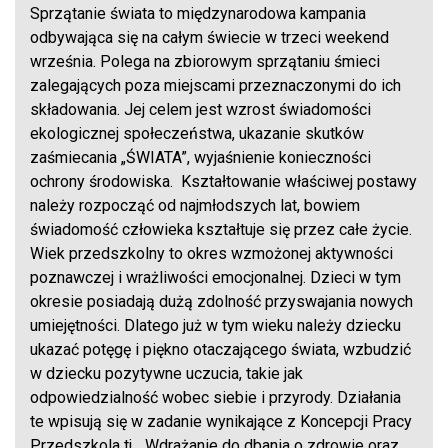
Sprzątanie świata to międzynarodowa kampania
odbywająca się na całym świecie w trzeci weekend
września. Polega na zbiorowym sprzątaniu śmieci
zalegających poza miejscami przeznaczonymi do ich
składowania. Jej celem jest wzrost świadomości
ekologicznej społeczeństwa, ukazanie skutków
zaśmiecania „ŚWIATA”, wyjaśnienie konieczności
ochrony środowiska. Kształtowanie właściwej postawy
należy rozpocząć od najmłodszych lat, bowiem
świadomość człowieka kształtuje się przez całe życie.
Wiek przedszkolny to okres wzmożonej aktywności
poznawczej i wrażliwości emocjonalnej. Dzieci w tym
okresie posiadają dużą zdolność przyswajania nowych
umiejętności. Dlatego już w tym wieku należy dziecku
ukazać potęgę i piękno otaczającego świata, wzbudzić
w dziecku pozytywne uczucia, takie jak
odpowiedzialność wobec siebie i przyrody. Działania
te wpisują się w zadanie wynikające z Koncepcji Pracy
Przedszkola tj. ,,Wdrażanie do dbania o zdrowie oraz