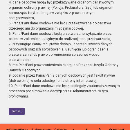
4. dane osobowe mogą być przekazywane organom państwowym,
organom ochrony prawnej (Policja, Prokuratura, Sąd) lub organom
samorządu terytorialnego w związku z prowadzonym
postępowaniem,
5. Pana/Pani dane osobowe nie będą przekazywane do państwa
trzeciego ani do organizacji międzynarodowej,
6. Pana/Pani dane osobowe będą przetwarzane wyłącznie przez
okres i w zakresie niezbędnym do realizacji celu przetwarzania,
7. przysługuje Panu/Pani prawo dostępu do treści swoich danych
osobowych oraz ich sprostowania, usunięcia lub ograniczenia
przetwarzania lub prawo do wniesienia sprzeciwu wobec
przetwarzania,
8. ma Pan/Pani prawo wniesienia skargi do Prezesa Urzędu Ochrony
Danych Osobowych,
9. podanie przez Pana/Panią danych osobowych jest fakultatywne
(dobrowolne) w celu udostępnienia strony internetowej,
10. Pana/Pani dane osobowe nie będą podlegały zautomatyzowanym
procesom podejmowania decyzji przez Administratora, w tym
profilowaniu.
zamknij
Strona główna
Mapa strony
Czcionka
Kontrast