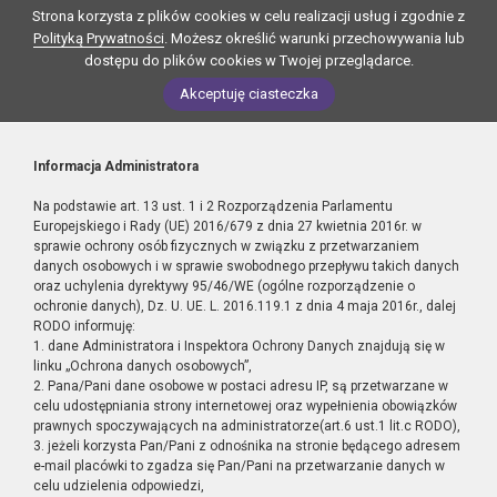
Strona korzysta z plików cookies w celu realizacji usług i zgodnie z
Polityką Prywatności
. Możesz określić warunki przechowywania lub
dostępu do plików cookies w Twojej przeglądarce.
Akceptuję ciasteczka
Informacja Administratora
Na podstawie art. 13 ust. 1 i 2 Rozporządzenia Parlamentu
Europejskiego i Rady (UE) 2016/679 z dnia 27 kwietnia 2016r. w
sprawie ochrony osób fizycznych w związku z przetwarzaniem
danych osobowych i w sprawie swobodnego przepływu takich danych
oraz uchylenia dyrektywy 95/46/WE (ogólne rozporządzenie o
ochronie danych), Dz. U. UE. L. 2016.119.1 z dnia 4 maja 2016r., dalej
RODO informuję:
1. dane Administratora i Inspektora Ochrony Danych znajdują się w
linku „Ochrona danych osobowych”,
2. Pana/Pani dane osobowe w postaci adresu IP, są przetwarzane w
celu udostępniania strony internetowej oraz wypełnienia obowiązków
prawnych spoczywających na administratorze(art.6 ust.1 lit.c RODO),
3. jeżeli korzysta Pan/Pani z odnośnika na stronie będącego adresem
e-mail placówki to zgadza się Pan/Pani na przetwarzanie danych w
celu udzielenia odpowiedzi,