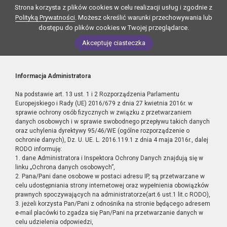
Strona korzysta z plików cookies w celu realizacji usług i zgodnie z
Polityką Prywatności
. Możesz określić warunki przechowywania lub
dostępu do plików cookies w Twojej przeglądarce.
Akceptuję ciasteczka
Informacja Administratora
Na podstawie art. 13 ust. 1 i 2 Rozporządzenia Parlamentu
Europejskiego i Rady (UE) 2016/679 z dnia 27 kwietnia 2016r. w
sprawie ochrony osób fizycznych w związku z przetwarzaniem
danych osobowych i w sprawie swobodnego przepływu takich danych
oraz uchylenia dyrektywy 95/46/WE (ogólne rozporządzenie o
ochronie danych), Dz. U. UE. L. 2016.119.1 z dnia 4 maja 2016r., dalej
RODO informuję:
1. dane Administratora i Inspektora Ochrony Danych znajdują się w
linku „Ochrona danych osobowych”,
2. Pana/Pani dane osobowe w postaci adresu IP, są przetwarzane w
celu udostępniania strony internetowej oraz wypełnienia obowiązków
prawnych spoczywających na administratorze(art.6 ust.1 lit.c RODO),
3. jeżeli korzysta Pan/Pani z odnośnika na stronie będącego adresem
e-mail placówki to zgadza się Pan/Pani na przetwarzanie danych w
celu udzielenia odpowiedzi,