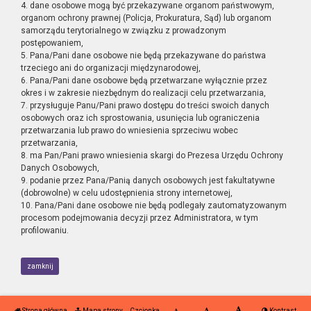
4. dane osobowe mogą być przekazywane organom państwowym,
organom ochrony prawnej (Policja, Prokuratura, Sąd) lub organom
samorządu terytorialnego w związku z prowadzonym
postępowaniem,
5. Pana/Pani dane osobowe nie będą przekazywane do państwa
trzeciego ani do organizacji międzynarodowej,
6. Pana/Pani dane osobowe będą przetwarzane wyłącznie przez
okres i w zakresie niezbędnym do realizacji celu przetwarzania,
7. przysługuje Panu/Pani prawo dostępu do treści swoich danych
osobowych oraz ich sprostowania, usunięcia lub ograniczenia
przetwarzania lub prawo do wniesienia sprzeciwu wobec
przetwarzania,
8. ma Pan/Pani prawo wniesienia skargi do Prezesa Urzędu Ochrony
Danych Osobowych,
9. podanie przez Pana/Panią danych osobowych jest fakultatywne
(dobrowolne) w celu udostępnienia strony internetowej,
10. Pana/Pani dane osobowe nie będą podlegały zautomatyzowanym
procesom podejmowania decyzji przez Administratora, w tym
profilowaniu.
zamknij
Strona główna
Mapa strony
Czcionka
Kontrast