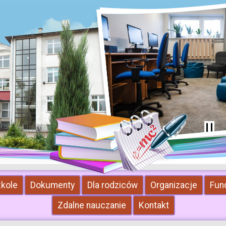
zkole
Dokumenty
Dla rodziców
Organizacje
Fun
Zdalne nauczanie
Kontakt