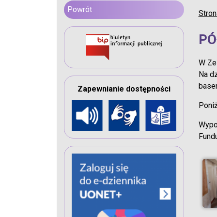
Powrót
Stron
PÓ
W Zes
Na dz
basen
Zapewnianie dostępności
Poniż
Wypoc
Fund