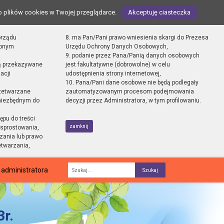
o plików cookies w Twojej przeglądarce.
Akceptuję ciasteczka
orządu
8. ma Pan/Pani prawo wniesienia skargi do Prezesa
zonym
Urzędu Ochrony Danych Osobowych,
9. podanie przez Pana/Panią danych osobowych
ą przekazywane
jest fakultatywne (dobrowolne) w celu
acji
udostępnienia strony internetowej,
10. Pana/Pani dane osobowe nie będą podlegały
zetwarzane
zautomatyzowanym procesom podejmowania
 niezbędnym do
decyzji przez Administratora, w tym profilowaniu.
ępu do treści
zamknij
sprostowania,
zania lub prawo
etwarzania,
 administratora
Fraza
r.