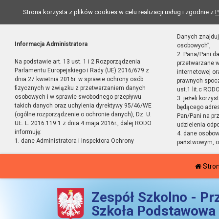
Strona korzysta z plików cookies w celu realizacji usług i zgodnie z
P
Danych znajduj
Informacja Administratora
osobowych”,
2. Pana/Pani d
Na podstawie art. 13 ust. 1 i 2 Rozporządzenia
przetwarzane w
Parlamentu Europejskiego i Rady (UE) 2016/679 z
internetowej o
dnia 27 kwietnia 2016r. w sprawie ochrony osób
prawnych spocz
fizycznych w związku z przetwarzaniem danych
ust.1 lit.c RODO
osobowych i w sprawie swobodnego przepływu
3. jeżeli korzy
takich danych oraz uchylenia dyrektywy 95/46/WE
będącego adres
(ogólne rozporządzenie o ochronie danych), Dz. U.
Pan/Pani na pr
UE. L. 2016.119.1 z dnia 4 maja 2016r., dalej RODO
udzielenia odp
informuję:
4. dane osobo
1. dane Administratora i Inspektora Ochrony
państwowym, or
Stro
Zespół Szkolno - Pr
Szkoła Podstawowa 