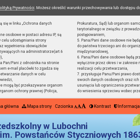
olityką Prywatności
. Możesz określić warunki przechowywania lub dostępu d
ą się w linku „Ochrona danych
Prokuratura, Sąd) lub organom sam
terytorialnego w związku z prowad
ane osobowe w postaci adresu IP, są
postępowaniem,
 celu udostępniania strony
5. Pana/Pani dane osobowe nie będ
raz wypełnienia obowiązków
do państwa trzeciego ani do organiz
ywających na administratorze(art.6
międzynarodowej,
),
6. Pana/Pani dane osobowe będą pr
sta Pan/Pani z odnośnika na stronie
wyłącznie przez okres i w zakresie
em e-mail placówki to zgadza się
realizacji celu przetwarzania,
zetwarzanie danych w celu
7. przysługuje Panu/Pani prawo dost
owiedzi,
swoich danych osobowych oraz ich 
we mogą być przekazywane organom
usunięcia lub ograniczenia przetwar
ganom ochrony prawnej (Policja,
do wniesienia sprzeciwu wobec prz
na główna
Mapa strony
Czcionka
Kontrast
Informacja
zedszkolny w Lubochni
im. Powstańców Styczniowych 1863