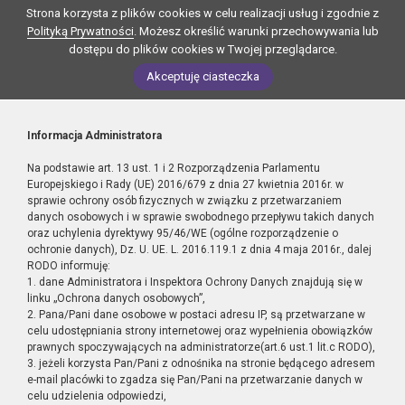
Strona korzysta z plików cookies w celu realizacji usług i zgodnie z
Polityką Prywatności
. Możesz określić warunki przechowywania lub
dostępu do plików cookies w Twojej przeglądarce.
Akceptuję ciasteczka
Informacja Administratora
Na podstawie art. 13 ust. 1 i 2 Rozporządzenia Parlamentu
Europejskiego i Rady (UE) 2016/679 z dnia 27 kwietnia 2016r. w
sprawie ochrony osób fizycznych w związku z przetwarzaniem
danych osobowych i w sprawie swobodnego przepływu takich danych
oraz uchylenia dyrektywy 95/46/WE (ogólne rozporządzenie o
ochronie danych), Dz. U. UE. L. 2016.119.1 z dnia 4 maja 2016r., dalej
RODO informuję:
1. dane Administratora i Inspektora Ochrony Danych znajdują się w
linku „Ochrona danych osobowych”,
2. Pana/Pani dane osobowe w postaci adresu IP, są przetwarzane w
celu udostępniania strony internetowej oraz wypełnienia obowiązków
prawnych spoczywających na administratorze(art.6 ust.1 lit.c RODO),
3. jeżeli korzysta Pan/Pani z odnośnika na stronie będącego adresem
e-mail placówki to zgadza się Pan/Pani na przetwarzanie danych w
celu udzielenia odpowiedzi,