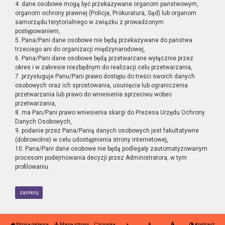
4. dane osobowe mogą być przekazywane organom państwowym,
organom ochrony prawnej (Policja, Prokuratura, Sąd) lub organom
samorządu terytorialnego w związku z prowadzonym
postępowaniem,
5. Pana/Pani dane osobowe nie będą przekazywane do państwa
trzeciego ani do organizacji międzynarodowej,
6. Pana/Pani dane osobowe będą przetwarzane wyłącznie przez
okres i w zakresie niezbędnym do realizacji celu przetwarzania,
7. przysługuje Panu/Pani prawo dostępu do treści swoich danych
osobowych oraz ich sprostowania, usunięcia lub ograniczenia
przetwarzania lub prawo do wniesienia sprzeciwu wobec
przetwarzania,
8. ma Pan/Pani prawo wniesienia skargi do Prezesa Urzędu Ochrony
Danych Osobowych,
9. podanie przez Pana/Panią danych osobowych jest fakultatywne
(dobrowolne) w celu udostępnienia strony internetowej,
10. Pana/Pani dane osobowe nie będą podlegały zautomatyzowanym
procesom podejmowania decyzji przez Administratora, w tym
profilowaniu.
zamknij
Strona główna
Mapa strony
Czcionka
Kontrast