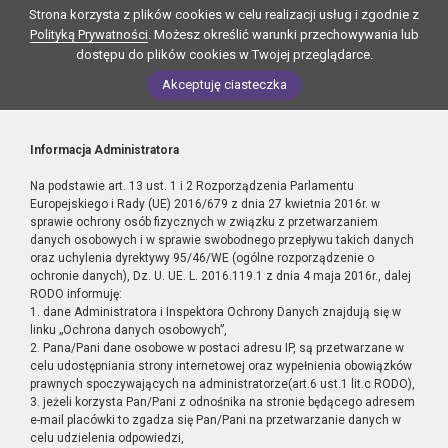
Strona korzysta z plików cookies w celu realizacji usług i zgodnie z
Polityką Prywatności
. Możesz określić warunki przechowywania lub
dostępu do plików cookies w Twojej przeglądarce.
Akceptuję ciasteczka
Informacja Administratora
Na podstawie art. 13 ust. 1 i 2 Rozporządzenia Parlamentu
Europejskiego i Rady (UE) 2016/679 z dnia 27 kwietnia 2016r. w
sprawie ochrony osób fizycznych w związku z przetwarzaniem
danych osobowych i w sprawie swobodnego przepływu takich danych
oraz uchylenia dyrektywy 95/46/WE (ogólne rozporządzenie o
ochronie danych), Dz. U. UE. L. 2016.119.1 z dnia 4 maja 2016r., dalej
RODO informuję:
1. dane Administratora i Inspektora Ochrony Danych znajdują się w
linku „Ochrona danych osobowych”,
2. Pana/Pani dane osobowe w postaci adresu IP, są przetwarzane w
celu udostępniania strony internetowej oraz wypełnienia obowiązków
prawnych spoczywających na administratorze(art.6 ust.1 lit.c RODO),
3. jeżeli korzysta Pan/Pani z odnośnika na stronie będącego adresem
e-mail placówki to zgadza się Pan/Pani na przetwarzanie danych w
celu udzielenia odpowiedzi,