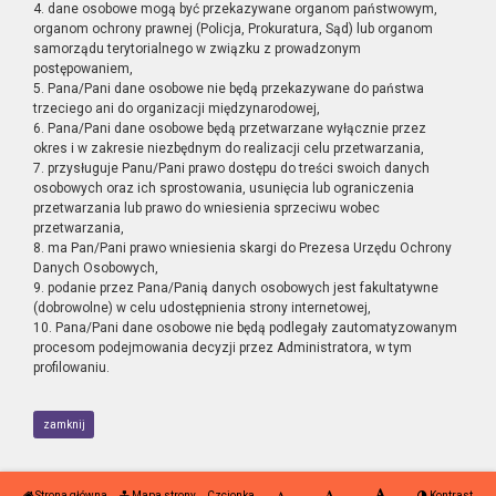
4. dane osobowe mogą być przekazywane organom państwowym,
organom ochrony prawnej (Policja, Prokuratura, Sąd) lub organom
samorządu terytorialnego w związku z prowadzonym
postępowaniem,
5. Pana/Pani dane osobowe nie będą przekazywane do państwa
trzeciego ani do organizacji międzynarodowej,
6. Pana/Pani dane osobowe będą przetwarzane wyłącznie przez
okres i w zakresie niezbędnym do realizacji celu przetwarzania,
7. przysługuje Panu/Pani prawo dostępu do treści swoich danych
osobowych oraz ich sprostowania, usunięcia lub ograniczenia
przetwarzania lub prawo do wniesienia sprzeciwu wobec
przetwarzania,
8. ma Pan/Pani prawo wniesienia skargi do Prezesa Urzędu Ochrony
Danych Osobowych,
9. podanie przez Pana/Panią danych osobowych jest fakultatywne
(dobrowolne) w celu udostępnienia strony internetowej,
10. Pana/Pani dane osobowe nie będą podlegały zautomatyzowanym
procesom podejmowania decyzji przez Administratora, w tym
profilowaniu.
zamknij
Strona główna
Mapa strony
Czcionka
Kontrast