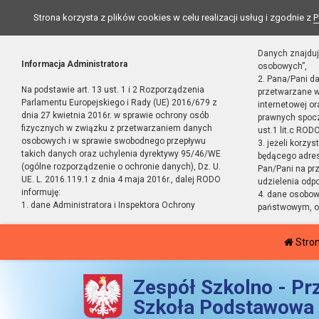
Strona korzysta z plików cookies w celu realizacji usług i zgodnie z
P
Danych znajduj
Informacja Administratora
osobowych”,
2. Pana/Pani d
Na podstawie art. 13 ust. 1 i 2 Rozporządzenia
przetwarzane w
Parlamentu Europejskiego i Rady (UE) 2016/679 z
internetowej o
dnia 27 kwietnia 2016r. w sprawie ochrony osób
prawnych spocz
fizycznych w związku z przetwarzaniem danych
ust.1 lit.c RODO
osobowych i w sprawie swobodnego przepływu
3. jeżeli korzy
takich danych oraz uchylenia dyrektywy 95/46/WE
będącego adres
(ogólne rozporządzenie o ochronie danych), Dz. U.
Pan/Pani na pr
UE. L. 2016.119.1 z dnia 4 maja 2016r., dalej RODO
udzielenia odp
informuję:
4. dane osobo
1. dane Administratora i Inspektora Ochrony
państwowym, or
Stro
Zespół Szkolno - Pr
Szkoła Podstawowa 