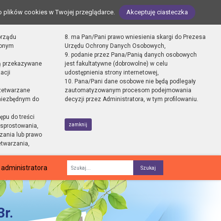
o plików cookies w Twojej przeglądarce.
Akceptuję ciasteczka
orządu
8. ma Pan/Pani prawo wniesienia skargi do Prezesa
zonym
Urzędu Ochrony Danych Osobowych,
9. podanie przez Pana/Panią danych osobowych
ą przekazywane
jest fakultatywne (dobrowolne) w celu
acji
udostępnienia strony internetowej,
10. Pana/Pani dane osobowe nie będą podlegały
zetwarzane
zautomatyzowanym procesom podejmowania
 niezbędnym do
decyzji przez Administratora, w tym profilowaniu.
ępu do treści
zamknij
sprostowania,
zania lub prawo
etwarzania,
 administratora
Fraza
r.