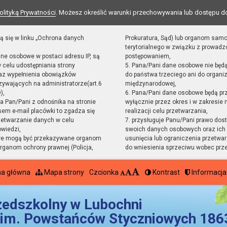
olityką Prywatności
. Możesz określić warunki przechowywania lub dostępu d
ą się w linku „Ochrona danych
Prokuratura, Sąd) lub organom sam
terytorialnego w związku z prowad
ane osobowe w postaci adresu IP, są
postępowaniem,
 celu udostępniania strony
5. Pana/Pani dane osobowe nie będ
raz wypełnienia obowiązków
do państwa trzeciego ani do organiz
ywających na administratorze(art.6
międzynarodowej,
),
6. Pana/Pani dane osobowe będą pr
sta Pan/Pani z odnośnika na stronie
wyłącznie przez okres i w zakresie
em e-mail placówki to zgadza się
realizacji celu przetwarzania,
zetwarzanie danych w celu
7. przysługuje Panu/Pani prawo dost
owiedzi,
swoich danych osobowych oraz ich 
we mogą być przekazywane organom
usunięcia lub ograniczenia przetwar
ganom ochrony prawnej (Policja,
do wniesienia sprzeciwu wobec prz
na główna
Mapa strony
Czcionka
Kontrast
Informacja
zedszkolny w Lubochni
im. Powstańców Styczniowych 1863