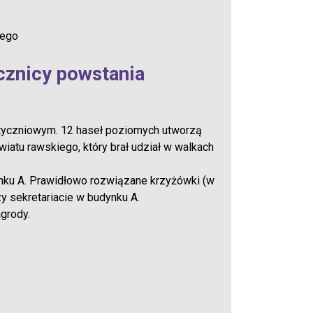
wego
cznicy powstania
tyczniowym. 12 haseł poziomych utworzą
atu rawskiego, który brał udział w walkach
ynku A. Prawidłowo rozwiązane krzyżówki (w
zy sekretariacie w budynku A.
grody.