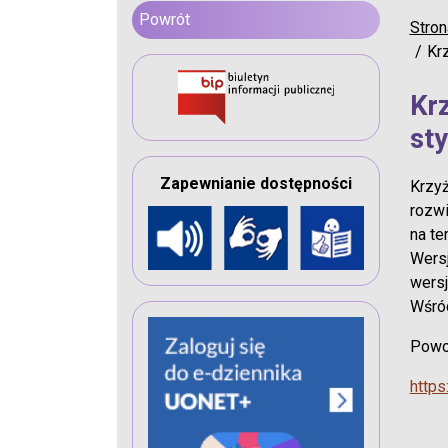
Powrót
Stron
Kr
Kr
st
Zapewnianie dostępności
Krzyż
rozwi
na te
Wersj
wersj
Wśró
Powo
https