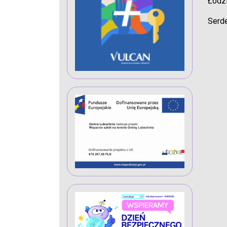
Łodz
Serde