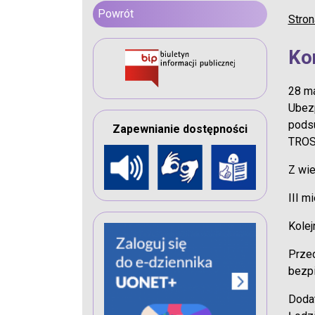
Powrót
Stron
Ko
28 ma
Ubezp
pods
Zapewnianie dostępności
TROS
Z wie
III m
Kolej
Przed
bezp
Dodat