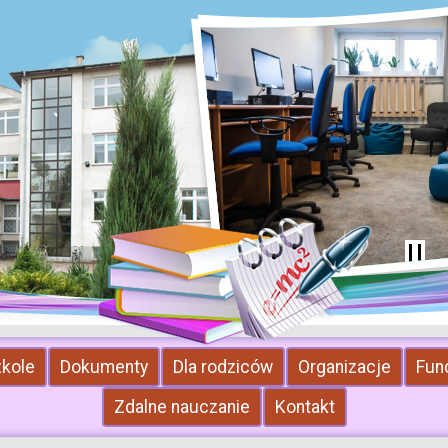
zkole
Dokumenty
Dla rodziców
Organizacje
Fun
Zdalne nauczanie
Kontakt