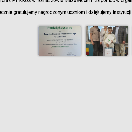
i oraz PT KRUS w Tomaszowie Mazowieckim za pomoc w organiz
cznie gratulujemy nagrodzonym uczniom i dziękujemy instytucji