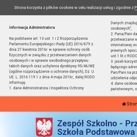
Strona korzysta z plików cookies w celu realizacji usług i zgodnie z
P
Danych znajduj
Informacja Administratora
osobowych”,
2. Pana/Pani d
Na podstawie art. 13 ust. 1 i 2 Rozporządzenia
przetwarzane w
Parlamentu Europejskiego i Rady (UE) 2016/679 z
internetowej o
dnia 27 kwietnia 2016r. w sprawie ochrony osób
prawnych spocz
fizycznych w związku z przetwarzaniem danych
ust.1 lit.c RODO
osobowych i w sprawie swobodnego przepływu
3. jeżeli korzy
takich danych oraz uchylenia dyrektywy 95/46/WE
będącego adres
(ogólne rozporządzenie o ochronie danych), Dz. U.
Pan/Pani na pr
UE. L. 2016.119.1 z dnia 4 maja 2016r., dalej RODO
udzielenia odp
informuję:
4. dane osobo
1. dane Administratora i Inspektora Ochrony
państwowym, or
Stro
Zespół Szkolno - Pr
Szkoła Podstawowa 