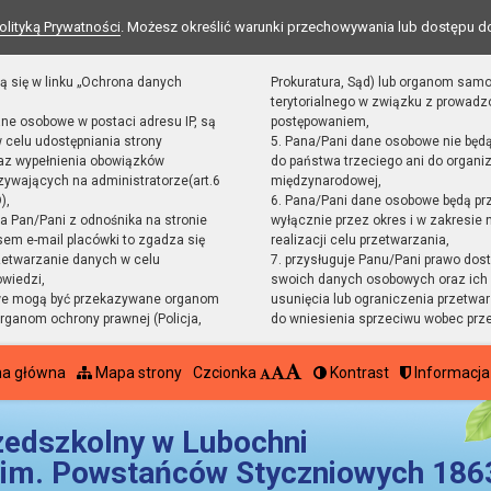
olityką Prywatności
. Możesz określić warunki przechowywania lub dostępu d
ą się w linku „Ochrona danych
Prokuratura, Sąd) lub organom sam
terytorialnego w związku z prowad
ane osobowe w postaci adresu IP, są
postępowaniem,
 celu udostępniania strony
5. Pana/Pani dane osobowe nie będ
raz wypełnienia obowiązków
do państwa trzeciego ani do organiz
ywających na administratorze(art.6
międzynarodowej,
),
6. Pana/Pani dane osobowe będą pr
sta Pan/Pani z odnośnika na stronie
wyłącznie przez okres i w zakresie
em e-mail placówki to zgadza się
realizacji celu przetwarzania,
zetwarzanie danych w celu
7. przysługuje Panu/Pani prawo dost
owiedzi,
swoich danych osobowych oraz ich 
we mogą być przekazywane organom
usunięcia lub ograniczenia przetwar
ganom ochrony prawnej (Policja,
do wniesienia sprzeciwu wobec prz
na główna
Mapa strony
Czcionka
Kontrast
Informacja
zedszkolny w Lubochni
im. Powstańców Styczniowych 1863