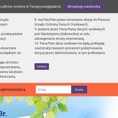
o plików cookies w Twojej przeglądarce.
Akceptuję ciasteczka
orządu
8. ma Pan/Pani prawo wniesienia skargi do Prezesa
zonym
Urzędu Ochrony Danych Osobowych,
9. podanie przez Pana/Panią danych osobowych
ą przekazywane
jest fakultatywne (dobrowolne) w celu
acji
udostępnienia strony internetowej,
10. Pana/Pani dane osobowe nie będą podlegały
zetwarzane
zautomatyzowanym procesom podejmowania
 niezbędnym do
decyzji przez Administratora, w tym profilowaniu.
ępu do treści
zamknij
sprostowania,
zania lub prawo
etwarzania,
 administratora
Fraza
r.