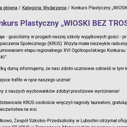
a główna
Kategoria: Wydarzenia
Konkurs Plastyczny „WIOSK
nkurs Plastyczny „WIOSKI BEZ TROS
ja - gościliśmy w progach naszej szkoły wyjątkowych gości - p
ieczenia Społecznego (KRUS). Wizyta miała niezwykle radosny 
umowaniem etapu regionalnego XVI Ogólnopolskiego Konkursu 
KI”.
lką dumą informujemy, że nasi zdolni uczniowie odnieśli w tym 
iejsce trafiło w ręce naszego ucznia!
ny z naszych wychowanków zdobył prestiżowe wyróżnienie!
stawiciele KRUS osobiście wręczyli nagrody laureatom, gratulu
ieczeństwa na wsi.
kowo, Zespół Szkolno-Przedszkolny w Lubochni otrzymał oficj