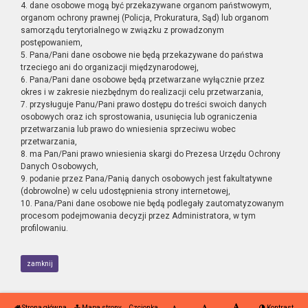
4. dane osobowe mogą być przekazywane organom państwowym,
organom ochrony prawnej (Policja, Prokuratura, Sąd) lub organom
samorządu terytorialnego w związku z prowadzonym
postępowaniem,
5. Pana/Pani dane osobowe nie będą przekazywane do państwa
trzeciego ani do organizacji międzynarodowej,
6. Pana/Pani dane osobowe będą przetwarzane wyłącznie przez
okres i w zakresie niezbędnym do realizacji celu przetwarzania,
7. przysługuje Panu/Pani prawo dostępu do treści swoich danych
osobowych oraz ich sprostowania, usunięcia lub ograniczenia
przetwarzania lub prawo do wniesienia sprzeciwu wobec
przetwarzania,
8. ma Pan/Pani prawo wniesienia skargi do Prezesa Urzędu Ochrony
Danych Osobowych,
9. podanie przez Pana/Panią danych osobowych jest fakultatywne
(dobrowolne) w celu udostępnienia strony internetowej,
10. Pana/Pani dane osobowe nie będą podlegały zautomatyzowanym
procesom podejmowania decyzji przez Administratora, w tym
profilowaniu.
zamknij
Strona główna
Mapa strony
Czcionka
Kontrast