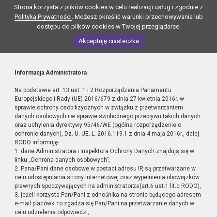
Strona korzysta z plików cookies w celu realizacji usług i zgodnie z
Polityką Prywatności
. Możesz określić warunki przechowywania lub
dostępu do plików cookies w Twojej przeglądarce.
Akceptuję ciasteczka
Informacja Administratora
Na podstawie art. 13 ust. 1 i 2 Rozporządzenia Parlamentu
Europejskiego i Rady (UE) 2016/679 z dnia 27 kwietnia 2016r. w
sprawie ochrony osób fizycznych w związku z przetwarzaniem
danych osobowych i w sprawie swobodnego przepływu takich danych
oraz uchylenia dyrektywy 95/46/WE (ogólne rozporządzenie o
ochronie danych), Dz. U. UE. L. 2016.119.1 z dnia 4 maja 2016r., dalej
RODO informuję:
1. dane Administratora i Inspektora Ochrony Danych znajdują się w
linku „Ochrona danych osobowych”,
2. Pana/Pani dane osobowe w postaci adresu IP, są przetwarzane w
celu udostępniania strony internetowej oraz wypełnienia obowiązków
prawnych spoczywających na administratorze(art.6 ust.1 lit.c RODO),
3. jeżeli korzysta Pan/Pani z odnośnika na stronie będącego adresem
e-mail placówki to zgadza się Pan/Pani na przetwarzanie danych w
celu udzielenia odpowiedzi,