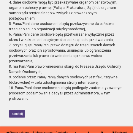
4. dane osobowe mogą być przekazywane organom państwowym,
organom ochrony prawnej (Policja, Prokuratura, Sąd) lub organom
samorządu terytorialnego w związku z prowadzonym
postępowaniem,
5. Pana/Pani dane osobowe nie będą przekazywane do państwa
trzeciego ani do organizacji międzynarodowej,
6. Pana/Pani dane osobowe będą przetwarzane wyłącznie przez
okres i w zakresie niezbędnym do realizacji celu przetwarzania,
7. przysługuje Panu/Pani prawo dostępu do treści swoich danych
osobowych oraz ich sprostowania, usunięcia lub ograniczenia
przetwarzania lub prawo do wniesienia sprzeciwu wobec
przetwarzania,
8. ma Pan/Pani prawo wniesienia skargi do Prezesa Urzędu Ochrony
Danych Osobowych,
9. podanie przez Pana/Panią danych osobowych jest fakultatywne
(dobrowolne) w celu udostępnienia strony internetowej,
10. Pana/Pani dane osobowe nie będą podlegały zautomatyzowanym
procesom podejmowania decyzji przez Administratora, w tym
profilowaniu.
zamknij
Strona główna
Mapa strony
Czcionka
Kontrast