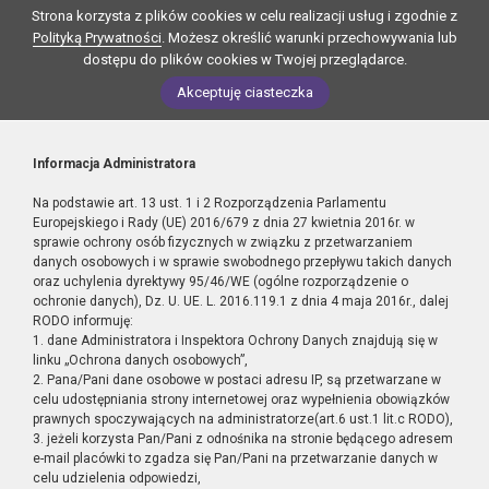
Strona korzysta z plików cookies w celu realizacji usług i zgodnie z
Polityką Prywatności
. Możesz określić warunki przechowywania lub
dostępu do plików cookies w Twojej przeglądarce.
Akceptuję ciasteczka
Informacja Administratora
Na podstawie art. 13 ust. 1 i 2 Rozporządzenia Parlamentu
Europejskiego i Rady (UE) 2016/679 z dnia 27 kwietnia 2016r. w
sprawie ochrony osób fizycznych w związku z przetwarzaniem
danych osobowych i w sprawie swobodnego przepływu takich danych
oraz uchylenia dyrektywy 95/46/WE (ogólne rozporządzenie o
ochronie danych), Dz. U. UE. L. 2016.119.1 z dnia 4 maja 2016r., dalej
RODO informuję:
1. dane Administratora i Inspektora Ochrony Danych znajdują się w
linku „Ochrona danych osobowych”,
2. Pana/Pani dane osobowe w postaci adresu IP, są przetwarzane w
celu udostępniania strony internetowej oraz wypełnienia obowiązków
prawnych spoczywających na administratorze(art.6 ust.1 lit.c RODO),
3. jeżeli korzysta Pan/Pani z odnośnika na stronie będącego adresem
e-mail placówki to zgadza się Pan/Pani na przetwarzanie danych w
celu udzielenia odpowiedzi,