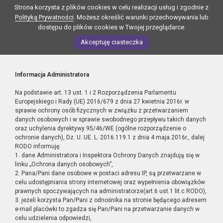
Strona korzysta z plików cookies w celu realizacji usług i zgodnie z
Polityką Prywatności
. Możesz określić warunki przechowywania lub
dostępu do plików cookies w Twojej przeglądarce.
Akceptuję ciasteczka
Informacja Administratora
Na podstawie art. 13 ust. 1 i 2 Rozporządzenia Parlamentu
Europejskiego i Rady (UE) 2016/679 z dnia 27 kwietnia 2016r. w
sprawie ochrony osób fizycznych w związku z przetwarzaniem
danych osobowych i w sprawie swobodnego przepływu takich danych
oraz uchylenia dyrektywy 95/46/WE (ogólne rozporządzenie o
ochronie danych), Dz. U. UE. L. 2016.119.1 z dnia 4 maja 2016r., dalej
RODO informuję:
1. dane Administratora i Inspektora Ochrony Danych znajdują się w
linku „Ochrona danych osobowych”,
2. Pana/Pani dane osobowe w postaci adresu IP, są przetwarzane w
celu udostępniania strony internetowej oraz wypełnienia obowiązków
prawnych spoczywających na administratorze(art.6 ust.1 lit.c RODO),
3. jeżeli korzysta Pan/Pani z odnośnika na stronie będącego adresem
e-mail placówki to zgadza się Pan/Pani na przetwarzanie danych w
celu udzielenia odpowiedzi,