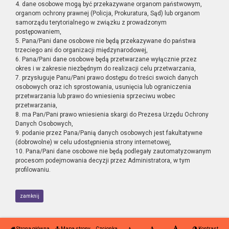
4. dane osobowe mogą być przekazywane organom państwowym,
organom ochrony prawnej (Policja, Prokuratura, Sąd) lub organom
samorządu terytorialnego w związku z prowadzonym
postępowaniem,
5. Pana/Pani dane osobowe nie będą przekazywane do państwa
trzeciego ani do organizacji międzynarodowej,
6. Pana/Pani dane osobowe będą przetwarzane wyłącznie przez
okres i w zakresie niezbędnym do realizacji celu przetwarzania,
7. przysługuje Panu/Pani prawo dostępu do treści swoich danych
osobowych oraz ich sprostowania, usunięcia lub ograniczenia
przetwarzania lub prawo do wniesienia sprzeciwu wobec
przetwarzania,
8. ma Pan/Pani prawo wniesienia skargi do Prezesa Urzędu Ochrony
Danych Osobowych,
9. podanie przez Pana/Panią danych osobowych jest fakultatywne
(dobrowolne) w celu udostępnienia strony internetowej,
10. Pana/Pani dane osobowe nie będą podlegały zautomatyzowanym
procesom podejmowania decyzji przez Administratora, w tym
profilowaniu.
zamknij
Strona główna
Mapa strony
Czcionka
Kontrast