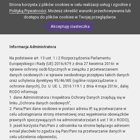
Strona korzysta z plików cookies w celu realizacji usług i zgodnie z
Polityką Prywatności
. Możesz określić warunki przechowywania lub
dostępu do plików cookies w Twojej przeglądarce.
Akceptuję ciasteczka
Informacja Administratora
Na podstawie art. 13 ust. 1 i 2 Rozporządzenia Parlamentu
Europejskiego i Rady (UE) 2016/679 z dnia 27 kwietnia 2016r. w
sprawie ochrony osób fizycznych w związku z przetwarzaniem
danych osobowych i w sprawie swobodnego przepływu takich danych
oraz uchylenia dyrektywy 95/46/WE (ogólne rozporządzenie o
ochronie danych), Dz. U. UE. L. 2016.119.1 z dnia 4 maja 2016r., dalej
RODO informuję:
1. dane Administratora i Inspektora Ochrony Danych znajdują się w
linku „Ochrona danych osobowych”,
2. Pana/Pani dane osobowe w postaci adresu IP, są przetwarzane w
celu udostępniania strony internetowej oraz wypełnienia obowiązków
prawnych spoczywających na administratorze(art.6 ust.1 lit.c RODO),
3. jeżeli korzysta Pan/Pani z odnośnika na stronie będącego adresem
e-mail placówki to zgadza się Pan/Pani na przetwarzanie danych w
celu udzielenia odpowiedzi,