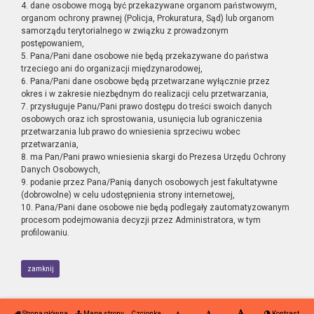
4. dane osobowe mogą być przekazywane organom państwowym,
organom ochrony prawnej (Policja, Prokuratura, Sąd) lub organom
samorządu terytorialnego w związku z prowadzonym
postępowaniem,
5. Pana/Pani dane osobowe nie będą przekazywane do państwa
trzeciego ani do organizacji międzynarodowej,
6. Pana/Pani dane osobowe będą przetwarzane wyłącznie przez
okres i w zakresie niezbędnym do realizacji celu przetwarzania,
7. przysługuje Panu/Pani prawo dostępu do treści swoich danych
osobowych oraz ich sprostowania, usunięcia lub ograniczenia
przetwarzania lub prawo do wniesienia sprzeciwu wobec
przetwarzania,
8. ma Pan/Pani prawo wniesienia skargi do Prezesa Urzędu Ochrony
Danych Osobowych,
9. podanie przez Pana/Panią danych osobowych jest fakultatywne
(dobrowolne) w celu udostępnienia strony internetowej,
10. Pana/Pani dane osobowe nie będą podlegały zautomatyzowanym
procesom podejmowania decyzji przez Administratora, w tym
profilowaniu.
zamknij
Strona główna
Mapa strony
Czcionka
Kontrast