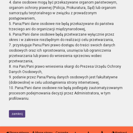
4. dane osobowe mogą być przekazywane organom państwowym,
organom ochrony prawnej (Policja, Prokuratura, Sąd) lub organom
samorządu terytorialnego w związku z prowadzonym
postępowaniem,
5. Pana/Pani dane osobowe nie będą przekazywane do państwa
trzeciego ani do organizacji międzynarodowej,
6. Pana/Pani dane osobowe będą przetwarzane wyłącznie przez
okres i w zakresie niezbędnym do realizacji celu przetwarzania,
7. przysługuje Panu/Pani prawo dostępu do treści swoich danych
osobowych oraz ich sprostowania, usunięcia lub ograniczenia
przetwarzania lub prawo do wniesienia sprzeciwu wobec
przetwarzania,
8. ma Pan/Pani prawo wniesienia skargi do Prezesa Urzędu Ochrony
Danych Osobowych,
9. podanie przez Pana/Panią danych osobowych jest fakultatywne
(dobrowolne) w celu udostępnienia strony internetowej,
10. Pana/Pani dane osobowe nie będą podlegały zautomatyzowanym
procesom podejmowania decyzji przez Administratora, w tym
profilowaniu.
zamknij
Strona główna
Mapa strony
Czcionka
Kontrast