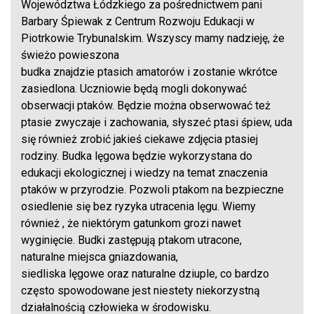
Województwa Łódzkiego za pośrednictwem pani
Barbary Śpiewak z Centrum Rozwoju Edukacji w
Piotrkowie Trybunalskim. Wszyscy mamy nadzieję, że
świeżo powieszona
budka znajdzie ptasich amatorów i zostanie wkrótce
zasiedlona. Uczniowie będą mogli dokonywać
obserwacji ptaków. Będzie można obserwować też
ptasie zwyczaje i zachowania, słyszeć ptasi śpiew, uda
się również zrobić jakieś ciekawe zdjęcia ptasiej
rodziny. Budka lęgowa będzie wykorzystana do
edukacji ekologicznej i wiedzy na temat znaczenia
ptaków w przyrodzie. Pozwoli ptakom na bezpieczne
osiedlenie się bez ryzyka utracenia lęgu. Wiemy
również , że niektórym gatunkom grozi nawet
wyginięcie. Budki zastępują ptakom utracone,
naturalne miejsca gniazdowania,
siedliska lęgowe oraz naturalne dziuple, co bardzo
często spowodowane jest niestety niekorzystną
działalnością człowieka w środowisku.