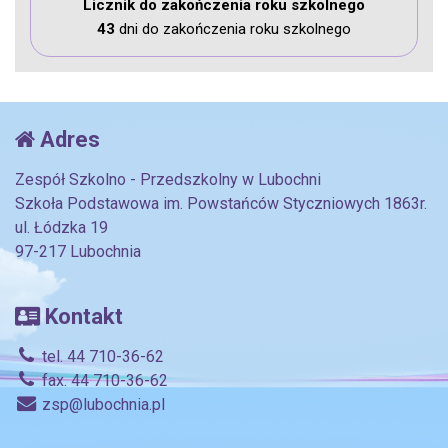
Licznik do zakończenia roku szkolnego
43
dni do zakończenia roku szkolnego
Adres
Zespół Szkolno - Przedszkolny w Lubochni
Szkoła Podstawowa im. Powstańców Styczniowych 1863r.
ul. Łódzka 19
97-217 Lubochnia
Kontakt
tel. 44 710-36-62
fax. 44 710-36-62
zsp@lubochnia.pl