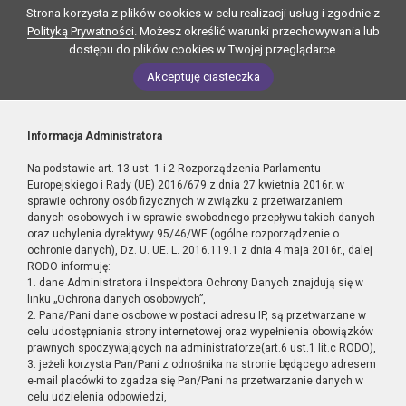
Strona korzysta z plików cookies w celu realizacji usług i zgodnie z
Polityką Prywatności
. Możesz określić warunki przechowywania lub
dostępu do plików cookies w Twojej przeglądarce.
Akceptuję ciasteczka
Informacja Administratora
Na podstawie art. 13 ust. 1 i 2 Rozporządzenia Parlamentu
Europejskiego i Rady (UE) 2016/679 z dnia 27 kwietnia 2016r. w
sprawie ochrony osób fizycznych w związku z przetwarzaniem
danych osobowych i w sprawie swobodnego przepływu takich danych
oraz uchylenia dyrektywy 95/46/WE (ogólne rozporządzenie o
ochronie danych), Dz. U. UE. L. 2016.119.1 z dnia 4 maja 2016r., dalej
RODO informuję:
1. dane Administratora i Inspektora Ochrony Danych znajdują się w
linku „Ochrona danych osobowych”,
2. Pana/Pani dane osobowe w postaci adresu IP, są przetwarzane w
celu udostępniania strony internetowej oraz wypełnienia obowiązków
prawnych spoczywających na administratorze(art.6 ust.1 lit.c RODO),
3. jeżeli korzysta Pan/Pani z odnośnika na stronie będącego adresem
e-mail placówki to zgadza się Pan/Pani na przetwarzanie danych w
celu udzielenia odpowiedzi,