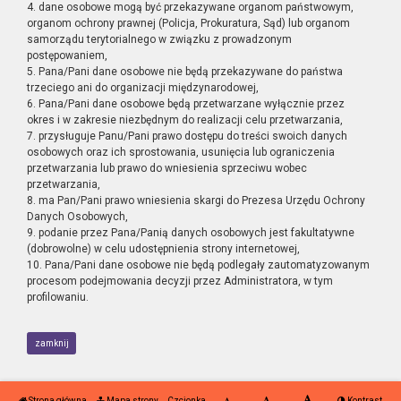
4. dane osobowe mogą być przekazywane organom państwowym,
organom ochrony prawnej (Policja, Prokuratura, Sąd) lub organom
samorządu terytorialnego w związku z prowadzonym
postępowaniem,
5. Pana/Pani dane osobowe nie będą przekazywane do państwa
trzeciego ani do organizacji międzynarodowej,
6. Pana/Pani dane osobowe będą przetwarzane wyłącznie przez
okres i w zakresie niezbędnym do realizacji celu przetwarzania,
7. przysługuje Panu/Pani prawo dostępu do treści swoich danych
osobowych oraz ich sprostowania, usunięcia lub ograniczenia
przetwarzania lub prawo do wniesienia sprzeciwu wobec
przetwarzania,
8. ma Pan/Pani prawo wniesienia skargi do Prezesa Urzędu Ochrony
Danych Osobowych,
9. podanie przez Pana/Panią danych osobowych jest fakultatywne
(dobrowolne) w celu udostępnienia strony internetowej,
10. Pana/Pani dane osobowe nie będą podlegały zautomatyzowanym
procesom podejmowania decyzji przez Administratora, w tym
profilowaniu.
zamknij
Strona główna
Mapa strony
Czcionka
Kontrast