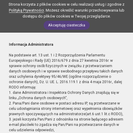
Strona korzysta z plików cookies w celu realizacji usług i zgodnie z
Polityką Prywatności
. Możesz określić warunki przechowywania lub
dostępu do plików cookies w Twojej przeglądarce.
Akceptuję ciasteczka
Informacja Administratora
Na podstawie art. 13 ust. 1 i 2 Rozporządzenia Parlamentu
Europejskiego i Rady (UE) 2016/679 z dnia 27 kwietnia 2016r. w
sprawie ochrony osób fizycznych w związku z przetwarzaniem
danych osobowych i w sprawie swobodnego przepływu takich danych
oraz uchylenia dyrektywy 95/46/WE (ogólne rozporządzenie o
ochronie danych), Dz. U. UE. L. 2016.119.1 z dnia 4 maja 2016r., dalej
RODO informuję:
1. dane Administratora i Inspektora Ochrony Danych znajdują się w
linku „Ochrona danych osobowych”,
2. Pana/Pani dane osobowe w postaci adresu IP, są przetwarzane w
celu udostępniania strony internetowej oraz wypełnienia obowiązków
prawnych spoczywających na administratorze(art.6 ust.1 lit.c RODO),
3. jeżeli korzysta Pan/Pani z odnośnika na stronie będącego adresem
e-mail placówki to zgadza się Pan/Pani na przetwarzanie danych w
celu udzielenia odpowiedzi,