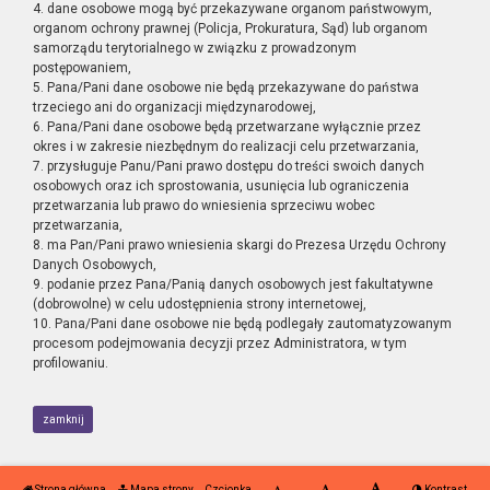
4. dane osobowe mogą być przekazywane organom państwowym,
organom ochrony prawnej (Policja, Prokuratura, Sąd) lub organom
samorządu terytorialnego w związku z prowadzonym
postępowaniem,
5. Pana/Pani dane osobowe nie będą przekazywane do państwa
trzeciego ani do organizacji międzynarodowej,
6. Pana/Pani dane osobowe będą przetwarzane wyłącznie przez
okres i w zakresie niezbędnym do realizacji celu przetwarzania,
7. przysługuje Panu/Pani prawo dostępu do treści swoich danych
osobowych oraz ich sprostowania, usunięcia lub ograniczenia
przetwarzania lub prawo do wniesienia sprzeciwu wobec
przetwarzania,
8. ma Pan/Pani prawo wniesienia skargi do Prezesa Urzędu Ochrony
Danych Osobowych,
9. podanie przez Pana/Panią danych osobowych jest fakultatywne
(dobrowolne) w celu udostępnienia strony internetowej,
10. Pana/Pani dane osobowe nie będą podlegały zautomatyzowanym
procesom podejmowania decyzji przez Administratora, w tym
profilowaniu.
zamknij
Strona główna
Mapa strony
Czcionka
Kontrast