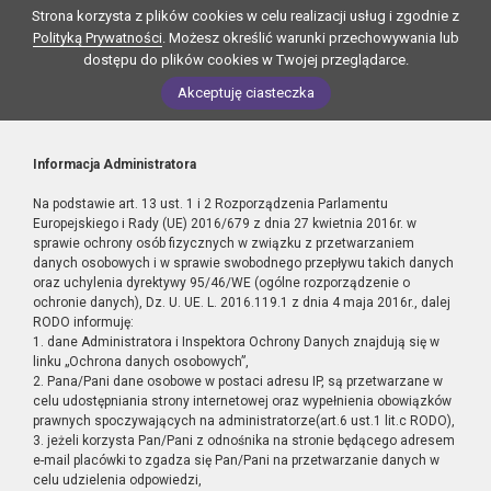
Strona korzysta z plików cookies w celu realizacji usług i zgodnie z
Polityką Prywatności
. Możesz określić warunki przechowywania lub
dostępu do plików cookies w Twojej przeglądarce.
Akceptuję ciasteczka
Informacja Administratora
Na podstawie art. 13 ust. 1 i 2 Rozporządzenia Parlamentu
Europejskiego i Rady (UE) 2016/679 z dnia 27 kwietnia 2016r. w
sprawie ochrony osób fizycznych w związku z przetwarzaniem
danych osobowych i w sprawie swobodnego przepływu takich danych
oraz uchylenia dyrektywy 95/46/WE (ogólne rozporządzenie o
ochronie danych), Dz. U. UE. L. 2016.119.1 z dnia 4 maja 2016r., dalej
RODO informuję:
1. dane Administratora i Inspektora Ochrony Danych znajdują się w
linku „Ochrona danych osobowych”,
2. Pana/Pani dane osobowe w postaci adresu IP, są przetwarzane w
celu udostępniania strony internetowej oraz wypełnienia obowiązków
prawnych spoczywających na administratorze(art.6 ust.1 lit.c RODO),
3. jeżeli korzysta Pan/Pani z odnośnika na stronie będącego adresem
e-mail placówki to zgadza się Pan/Pani na przetwarzanie danych w
celu udzielenia odpowiedzi,