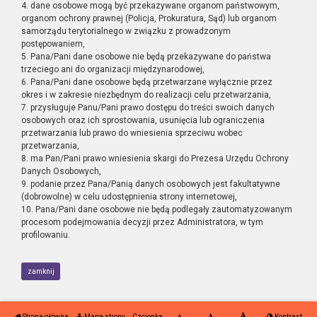
4. dane osobowe mogą być przekazywane organom państwowym,
organom ochrony prawnej (Policja, Prokuratura, Sąd) lub organom
samorządu terytorialnego w związku z prowadzonym
postępowaniem,
5. Pana/Pani dane osobowe nie będą przekazywane do państwa
trzeciego ani do organizacji międzynarodowej,
6. Pana/Pani dane osobowe będą przetwarzane wyłącznie przez
okres i w zakresie niezbędnym do realizacji celu przetwarzania,
7. przysługuje Panu/Pani prawo dostępu do treści swoich danych
osobowych oraz ich sprostowania, usunięcia lub ograniczenia
przetwarzania lub prawo do wniesienia sprzeciwu wobec
przetwarzania,
8. ma Pan/Pani prawo wniesienia skargi do Prezesa Urzędu Ochrony
Danych Osobowych,
9. podanie przez Pana/Panią danych osobowych jest fakultatywne
(dobrowolne) w celu udostępnienia strony internetowej,
10. Pana/Pani dane osobowe nie będą podlegały zautomatyzowanym
procesom podejmowania decyzji przez Administratora, w tym
profilowaniu.
zamknij
Strona główna
Mapa strony
Czcionka
Kontrast