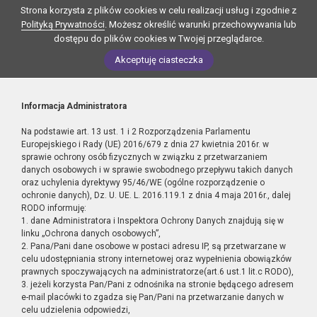
Strona korzysta z plików cookies w celu realizacji usług i zgodnie z
Polityką Prywatności
. Możesz określić warunki przechowywania lub
dostępu do plików cookies w Twojej przeglądarce.
Akceptuję ciasteczka
Informacja Administratora
Na podstawie art. 13 ust. 1 i 2 Rozporządzenia Parlamentu
Europejskiego i Rady (UE) 2016/679 z dnia 27 kwietnia 2016r. w
sprawie ochrony osób fizycznych w związku z przetwarzaniem
danych osobowych i w sprawie swobodnego przepływu takich danych
oraz uchylenia dyrektywy 95/46/WE (ogólne rozporządzenie o
ochronie danych), Dz. U. UE. L. 2016.119.1 z dnia 4 maja 2016r., dalej
RODO informuję:
1. dane Administratora i Inspektora Ochrony Danych znajdują się w
linku „Ochrona danych osobowych”,
2. Pana/Pani dane osobowe w postaci adresu IP, są przetwarzane w
celu udostępniania strony internetowej oraz wypełnienia obowiązków
prawnych spoczywających na administratorze(art.6 ust.1 lit.c RODO),
3. jeżeli korzysta Pan/Pani z odnośnika na stronie będącego adresem
e-mail placówki to zgadza się Pan/Pani na przetwarzanie danych w
celu udzielenia odpowiedzi,