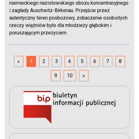
niemieckiego nazistowskiego obozu koncentracyjnego
i zagłady Auschwitz-Birkenau. Przejście przez
autentyczny teren poobozowy, zobaczenie osobistych
rzeczy więźniów było dla młodzieży głębokim i
poruszającym przeżyciem.
«
1
2
3
4
5
6
7
8
9
10
»