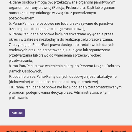
4. dane osobowe mogą być przekazywane organom państwowym,
organom ochrony prawnej (Policja, Prokuratura, Sąd) lub organom
samorządu terytorialnego w związku z prowadzonym
postępowaniem,
5. Pana/Pani dane osobowe nie będą przekazywane do państwa
trzeciego ani do organizacji międzynarodowej,
6. Pana/Pani dane osobowe będą przetwarzane wyłącznie przez
okres i w zakresie niezbędnym do realizacji celu przetwarzania,
7. przysługuje Panu/Pani prawo dostępu do treści swoich danych
osobowych oraz ich sprostowania, usunięcia lub ograniczenia
przetwarzania lub prawo do wniesienia sprzeciwu wobec
przetwarzania,
8. ma Pan/Pani prawo wniesienia skargi do Prezesa Urzędu Ochrony
Danych Osobowych,
9. podanie przez Pana/Panią danych osobowych jest fakultatywne
(dobrowolne) w celu udostępnienia strony internetowej,
10. Pana/Pani dane osobowe nie będą podlegały zautomatyzowanym
procesom podejmowania decyzji przez Administratora, w tym
profilowaniu.
zamknij
Strona główna
Mapa strony
Czcionka
Kontrast