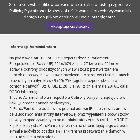
Strona korzysta z plików cookies w celu realizacji usług i zgodnie z
Polityką Prywatności
. Możesz określić warunki przechowywania lub
dostępu do plików cookies w Twojej przeglądarce.
Akceptuję ciasteczka
Informacja Administratora
Na podstawie art. 13 ust. 1 i 2 Rozporządzenia Parlamentu
Europejskiego i Rady (UE) 2016/679 z dnia 27 kwietnia 2016r. w
sprawie ochrony osób fizycznych w związku z przetwarzaniem
danych osobowych i w sprawie swobodnego przepływu takich danych
oraz uchylenia dyrektywy 95/46/WE (ogólne rozporządzenie o
ochronie danych), Dz. U. UE. L. 2016.119.1 z dnia 4 maja 2016r., dalej
RODO informuję:
1. dane Administratora i Inspektora Ochrony Danych znajdują się w
linku „Ochrona danych osobowych”,
2. Pana/Pani dane osobowe w postaci adresu IP, są przetwarzane w
celu udostępniania strony internetowej oraz wypełnienia obowiązków
prawnych spoczywających na administratorze(art.6 ust.1 lit.c RODO),
3. jeżeli korzysta Pan/Pani z odnośnika na stronie będącego adresem
e-mail placówki to zgadza się Pan/Pani na przetwarzanie danych w
celu udzielenia odpowiedzi,